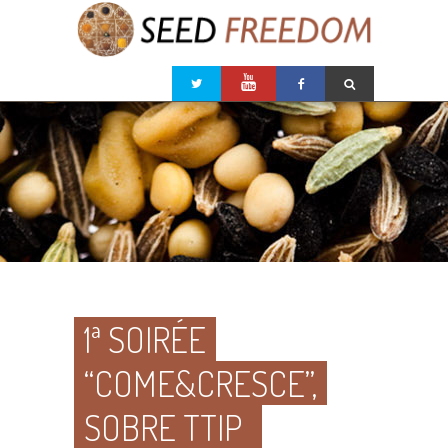
1ª SOIRÉE
“COME&CRESCE”,
SOBRE TTIP