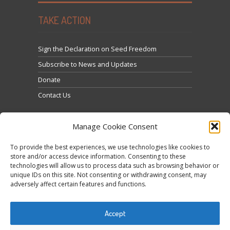
TAKE ACTION
Sign the Declaration on Seed Freedom
Subscribe to News and Updates
Donate
Contact Us
Manage Cookie Consent
To provide the best experiences, we use technologies like cookies to
store and/or access device information. Consenting to these
technologies will allow us to process data such as browsing behavior or
Feu clic per acceptar màrqueting galetes i activar
unique IDs on this site. Not consenting or withdrawing consent, may
Tweets by @occupytheseed
adversely affect certain features and functions.
aquest contingut
Accept