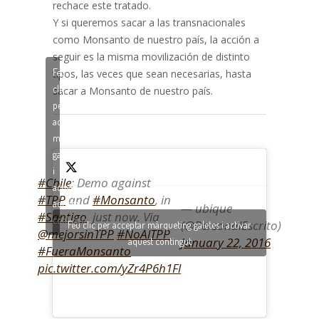
rechace este tratado.
Y si queremos sacar a las transnacionales
como Monsanto de nuestro país, la acción a
seguir es la misma movilización de distinto
Feu
tipos, las veces que sean necesarias, hasta
clic
sacar a Monsanto de nuestro país.
per
acceptar
màrqueting
galetes
i
#Chile
: Demo against
activar
#TPP
and
#Monsanto
, in
aquest
— ubique
#Santigo
, just now. Via
contingut
(@PersonalEscrito)
Feu clic per acceptar màrqueting galetes i activar
@mejorsinTPP
#NoAlTPP
January 22, 2016
aquest contingut
#FueraMonsanto
pic.twitter.com/yZr4P6h1Fl