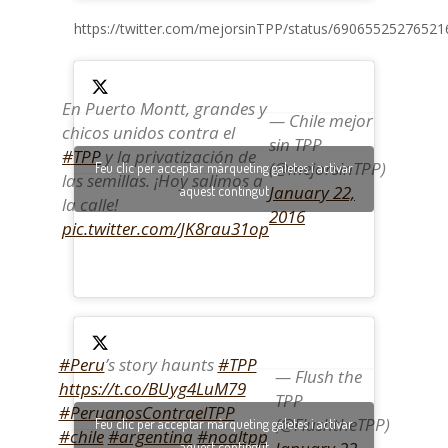
https://twitter.com/mejorsinTPP/status/6906552527652
En Puerto Montt, grandes y
— Chile mejor
chicos unidos contra el
sin TPP
#TPP
y la privatización de
(@mejorsinTPP)
Feu clic per acceptar màrqueting galetes i activar
las semillas. ¡Hoy salimos a
January 22,
aquest contingut
la calle!
2016
pic.twitter.com/JK8rau31op
#Peru
’s story haunts
#TPP
— Flush the
https://t.co/BUyg4LuM79
TPP
#PeruanosContraelTPP
(@FlushtheTPP)
Feu clic per acceptar màrqueting galetes i activar
#chile
#argentina
#noaltpp
aquest contingut