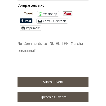
Comparteix això:
Tweet
WhatsApp
Correu electrònic
Imprimeix
No Comments to "NO AL TPP! Marcha
trinacional"
Submit Event
Upcoming Events