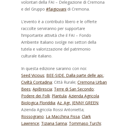
volontari della FAI – Delegazione di Cremona
e del Gruppo
#faigiovani
di Cremona.
L’evento è a contributo libero e le offerte
raccolte serviranno per supportare
l’importante attività che il FAI – Fondo
Ambiente Italiano svolge nei settori della
tutela e valorizzazione del patrimonio
culturale italiano.
In questa edizione saranno con noi:
Seed Vicious
;
BEE-SIDE. Dalla parte delle api.
;
Civiltà Contadina
; Città Rurale;
Cremona Urban
Bees
;
ApiBrescia
;
Terre di San Secondo
;
Podere dei Folli
;
Plantula
;
Azienda Agricola
Biologica Floriddia
;
Az. Agr. JENNY GREEN
;
Azienda Agricola Rossi Antonietta;
Rossograno
;
La Macchina Fissa
;
Clark
Lawrence
;
Tiziana Sanna
;
Tommaso Turchi
;