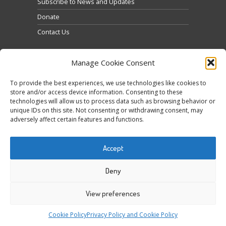
Subscribe to News and Updates
Donate
Contact Us
Manage Cookie Consent
To provide the best experiences, we use technologies like cookies to
store and/or access device information. Consenting to these
technologies will allow us to process data such as browsing behavior or
Haz clic para aceptar cookies de marketing y
unique IDs on this site. Not consenting or withdrawing consent, may
Tweets by @occupytheseed
adversely affect certain features and functions.
permitir este contenido
Accept
Deny
View preferences
COPYRIGHT ©
SEEDFREEDOM 2014-2026
ALL
Cookie Policy
Privacy Policy and Cookie Policy
RIGHTS RESERVED - WEBSITE BY ESC