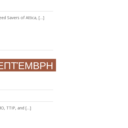
d Savers of Attica, […]
 ΣΕΠΤΈΜΒΡΗ
GMO, TTIP, and […]