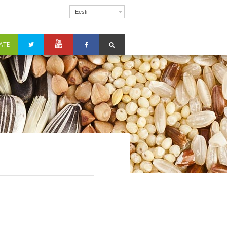
Eesti
ATE