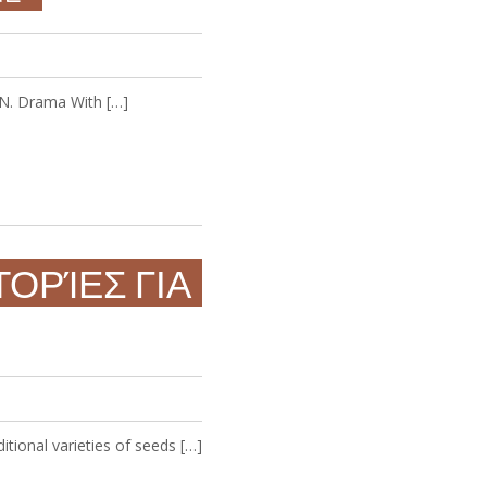
, N. Drama With […]
ΣΤΟΡΊΕΣ ΓΙΑ
itional varieties of seeds […]