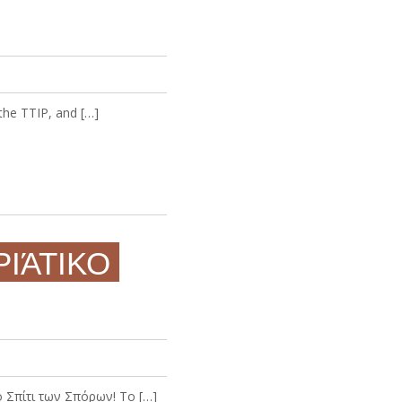
the TTIP, and […]
ΡΙΆΤΙΚΟ
ο Σπίτι των Σπόρων! Το […]