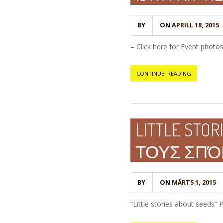
BY
ON
APRILL 18, 2015
– Click here for Event photo
CONTINUE READING
LITTLE STO
ΤΟΥΣ ΣΠ
BY
ON
MÄRTS 1, 2015
“Little stories about seeds” 