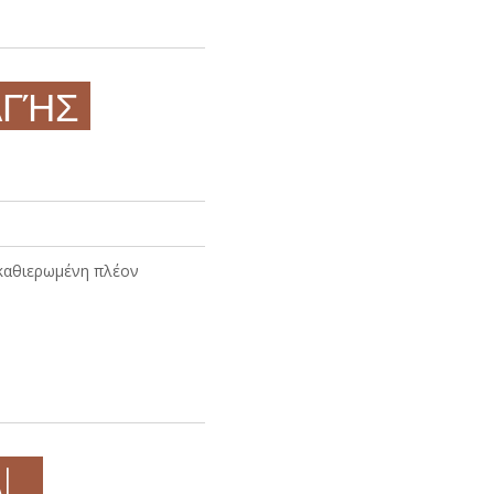
ΑΓΉΣ
 καθιερωμένη πλέον
AL