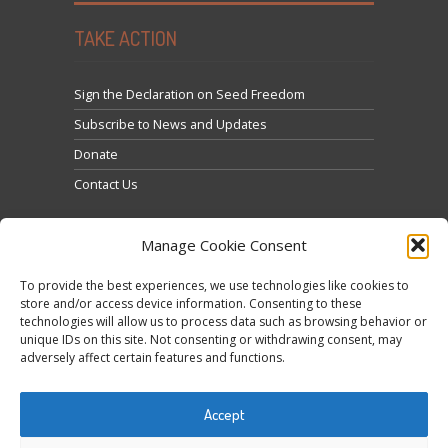
TAKE ACTION
Sign the Declaration on Seed Freedom
Subscribe to News and Updates
Donate
Contact Us
Manage Cookie Consent
To provide the best experiences, we use technologies like cookies to
store and/or access device information. Consenting to these
technologies will allow us to process data such as browsing behavior or
Click to accept marketing cookies and enable this
unique IDs on this site. Not consenting or withdrawing consent, may
Tweets by @occupytheseed
adversely affect certain features and functions.
content
Accept