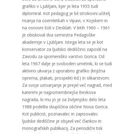
grafiko v Ljubljani, kjer je leta 1955 tudi
diplomiral. Kot pedagog je bil strokovni učitelj
risanja na osemletkah v Vipavi, v Kojskem in
na osnovni šoli v Desklah. V letih 1960 – 1961
je obiskoval dva semestra Pedagoške
akademije v Ljubljani. Istega leta se je kot
konservator za ljudsko dediščino zaposlil na
Zavodu za spomeniško varstvo Gorica. Od
leta 1967 dalje je svoboden umetnik, ki se tudi
aktivno ukvarja z uporabno grafiko (knjižna
oprema, plakati, prospekti itd.) in slikarstvom.
Za svoje ustvarjanje je prejel več nagrad, med
katerimi je najpomembnejša Bevkova
nagrada, ki mu jo je za življenjsko delo leta
1988 podelila skupščina občine Nova Gorica.
Kot publicist, poznavalec in zapisovalec
ljudske dediščine je objavil več člankov in
monografskih publikacij. Za periodični tisk