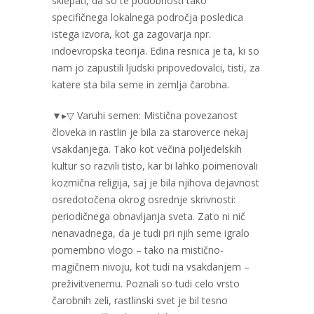
sklepati, da so te podobnosti tako
specifičnega lokalnega področja posledica
istega izvora, kot ga zagovarja npr.
indoevropska teorija. Edina resnica je ta, ki so
nam jo zapustili ljudski pripovedovalci, tisti, za
katere sta bila seme in zemlja čarobna.
▼▸▽ Varuhi semen: Mistična povezanost
človeka in rastlin je bila za staroverce nekaj
vsakdanjega. Tako kot večina poljedelskih
kultur so razvili tisto, kar bi lahko poimenovali
kozmična religija, saj je bila njihova dejavnost
osredotočena okrog osrednje skrivnosti:
periodičnega obnavljanja sveta. Zato ni nič
nenavadnega, da je tudi pri njih seme igralo
pomembno vlogo – tako na mistično-
magičnem nivoju, kot tudi na vsakdanjem –
preživitvenemu. Poznali so tudi celo vrsto
čarobnih zeli, rastlinski svet je bil tesno