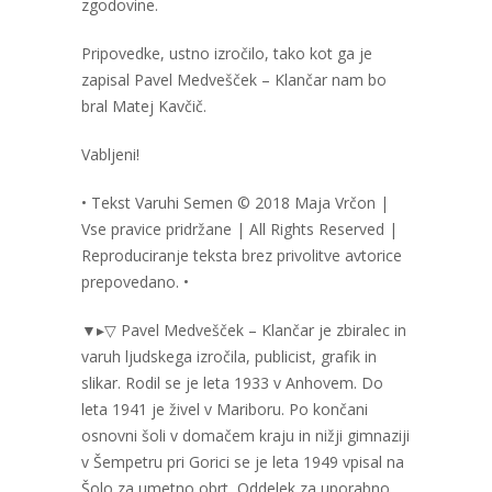
zgodovine.
Pripovedke, ustno izročilo, tako kot ga je
zapisal Pavel Medvešček – Klančar nam bo
bral Matej Kavčič.
Vabljeni!
• Tekst Varuhi Semen © 2018 Maja Vrčon |
Vse pravice pridržane | All Rights Reserved |
Reproduciranje teksta brez privolitve avtorice
prepovedano. •
▼▸▽ Pavel Medvešček – Klančar je zbiralec in
varuh ljudskega izročila, publicist, grafik in
slikar. Rodil se je leta 1933 v Anhovem. Do
leta 1941 je živel v Mariboru. Po končani
osnovni šoli v domačem kraju in nižji gimnaziji
v Šempetru pri Gorici se je leta 1949 vpisal na
Šolo za umetno obrt, Oddelek za uporabno