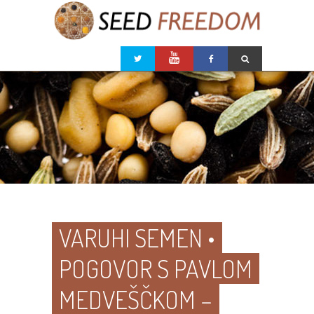
VARUHI SEMEN •
POGOVOR S PAVLOM
MEDVEŠČKOM –