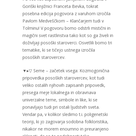
Goriški knjižnici Franceta Bevka, tokrat
posebna edicija pogovora z varuhom izročila
Pavlom Medveščkom – Klančarjem tudi v
Tolminu! V pogovoru bomo odstrli mistični in
magični svet rastlinstva tako kot so ga živeli in
doživljaji posoški staroverci. Osvetlili bomo tri
tematike, ki se tičejo ustnega izročila
posoških starovercev.
▼▸▽ Seme – začetek vsega: Kozmogonična
pripovedka posoških starovercev, kot tudi
veliko ostalih njihovih zapisanih pripovedk,
presega meje lokalnega in obravnava
univerzalne teme, simbole in like, ki se
ponavljajo tudi pri ostali ljudstvih sveta.
Vendar pa, v kolikor sledimo t.i. poligenetski
teoriji, ki jo zagovarja sodobna folkloristika,
nikakor ne morem enoumno in preuranjeno