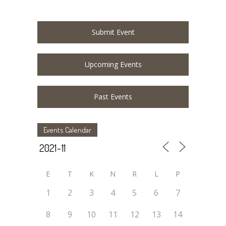
Submit Event
Upcoming Events
Past Events
Events Calendar
E
T
K
N
R
L
P
1
2
3
4
5
6
7
8
9
10
11
12
13
14