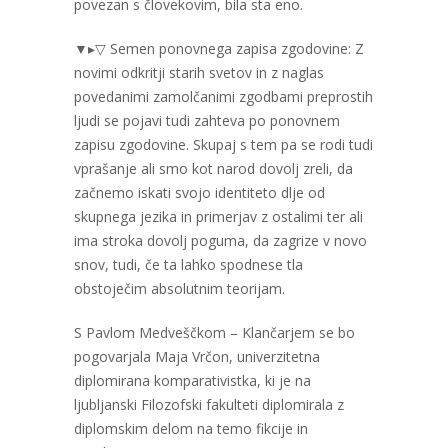
povezan s človekovim, bila sta eno.
▼▸▽ Semen ponovnega zapisa zgodovine: Z
novimi odkritji starih svetov in z naglas
povedanimi zamolčanimi zgodbami preprostih
ljudi se pojavi tudi zahteva po ponovnem
zapisu zgodovine. Skupaj s tem pa se rodi tudi
vprašanje ali smo kot narod dovolj zreli, da
začnemo iskati svojo identiteto dlje od
skupnega jezika in primerjav z ostalimi ter ali
ima stroka dovolj poguma, da zagrize v novo
snov, tudi, če ta lahko spodnese tla
obstoječim absolutnim teorijam.
S Pavlom Medveščkom – Klančarjem se bo
pogovarjala Maja Vrčon, univerzitetna
diplomirana komparativistka, ki je na
ljubljanski Filozofski fakulteti diplomirala z
diplomskim delom na temo fikcije in