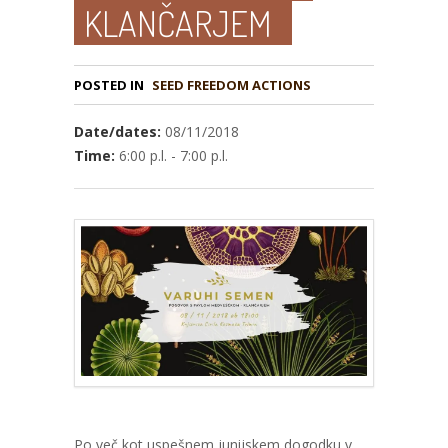
KLANČARJEM
POSTED IN
Date/dates:
08/11/2018
Time:
6:00 p.l. - 7:00 p.l.
Po več kot uspešnem junijskem dogodku v