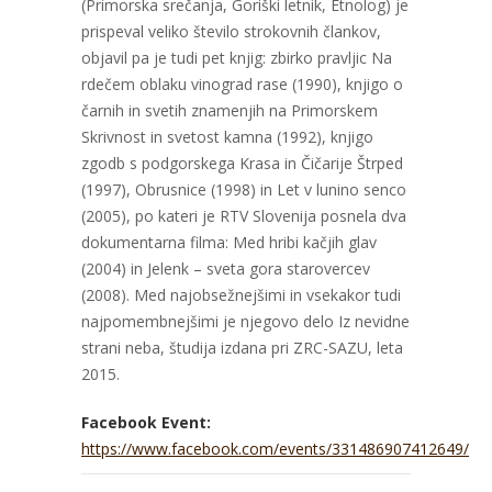
(Primorska srečanja, Goriški letnik, Etnolog) je
prispeval veliko število strokovnih člankov,
objavil pa je tudi pet knjig: zbirko pravljic Na
rdečem oblaku vinograd rase (1990), knjigo o
čarnih in svetih znamenjih na Primorskem
Skrivnost in svetost kamna (1992), knjigo
zgodb s podgorskega Krasa in Čičarije Štrped
(1997), Obrusnice (1998) in Let v lunino senco
(2005), po kateri je RTV Slovenija posnela dva
dokumentarna filma: Med hribi kačjih glav
(2004) in Jelenk – sveta gora starovercev
(2008). Med najobsežnejšimi in vsekakor tudi
najpomembnejšimi je njegovo delo Iz nevidne
strani neba, študija izdana pri ZRC-SAZU, leta
2015.
Facebook Event:
https://www.facebook.com/events/331486907412649/