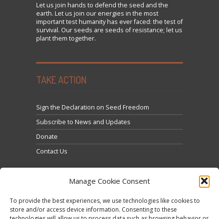
Let us
join
hands to defend the seed and the
earth. Let us join our energies in the most
important test humanity has ever faced: the test of
survival. Our seeds are seeds of resistance; let us
plant them together.
TAKE ACTION
Sign the Declaration on Seed Freedom
Subscribe to News and Updates
Donate
Contact Us
Manage Cookie Consent
To provide the best experiences, we use technologies like cookies to
store and/or access device information. Consenting to these
technologies will allow us to process data such as browsing behavior or