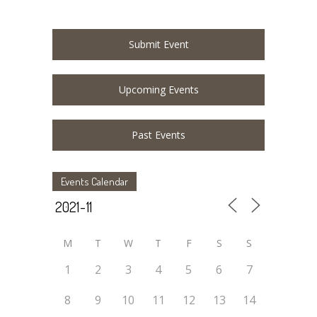
Submit Event
Upcoming Events
Past Events
Events Calendar
M
T
W
T
F
S
S
1
2
3
4
5
6
7
8
9
10
11
12
13
14