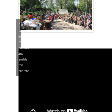
Click
to
accept
marketing
cookies
and
enable
this
content