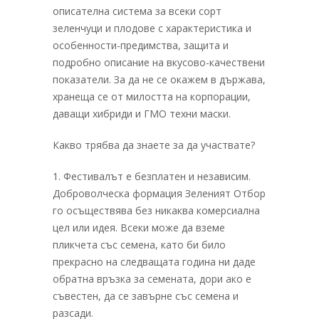
описателна система за всеки сорт
зеленчуци и плодове с характеристика и
особенности-предимства, защита и
подробно описание на вкусово-качествени
показатели. За да не се окажем в държава,
хранеща се от милостта на корпорации,
даващи хибриди и ГМО техни маски.
Какво трябва да знаете за да участвате?
1. Фестивалът е безплатен и независим.
Доброволческа формация Зеленият Отбор
го осъществява без никаква комерсиална
цел или идея. Всеки може да вземе
пликчета със семена, като би било
прекрасно на следващата година ни даде
обратна връзка за семената, дори ако е
съвестен, да се завърне със семена и
разсади.