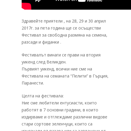
Здравейте приятели , на 28, 29 и 30 април
2017г. за пета година ще се осъществи
Фестивал за свободна размяна на семена,
разсади и фиданки .
Фестивалът винаги се прави на втория
уикенд след Великден.
Първият уикенд, всички ние сме на
Фестивала на семаната “Пелити” в Гърция,
Паранести.
Целта на фестивала:
Ние сме любители ентусиасти, които
работят в 7 основни градини, в които
издирваме и отглеждаме различни видове
стари сортове зеленчуци, които са
изчезнали от пазара или са заплашени от