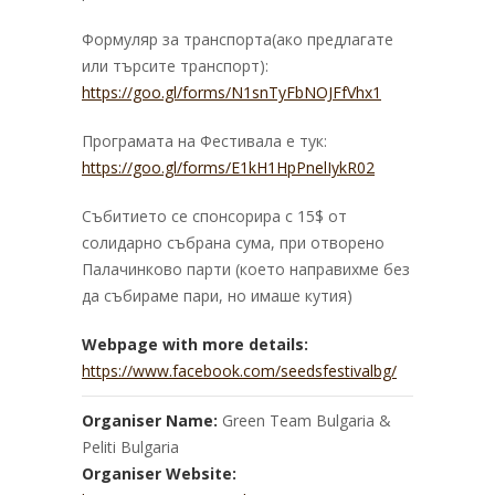
Формуляр за транспорта(ако предлагате
или търсите транспорт):
https://goo.gl/forms/
N1snTyFbNOJFfVhx1
Програмата на Фестивала е тук:
https://goo.gl/forms/
E1kH1HpPnelIykR02
Събитието се спонсорира с 15$ от
солидарно събрана сума, при отворено
Палачинково парти (което направихме без
да събираме пари, но имаше кутия)
Webpage with more details:
https://www.facebook.com/seedsfestivalbg/
Organiser Name:
Green Team Bulgaria &
Peliti Bulgaria
Organiser Website: