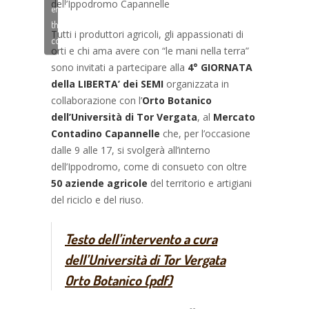
dell’Ippodromo Capannelle
enable
this
Tutti i produttori agricoli, gli appassionati di
content
orti e chi ama avere con “le mani nella terra”
sono invitati a partecipare alla
4° GIORNATA
della LIBERTA’ dei SEMI
organizzata in
collaborazione con l’
Orto Botanico
dell’Università di Tor Vergata
, al
Mercato
Contadino Capannelle
che, per l’occasione
dalle 9 alle 17, si svolgerà all’interno
dell’Ippodromo, come di consueto con oltre
50 aziende agricole
del territorio e artigiani
del riciclo e del riuso.
Testo dell’intervento a cura
dell’Università di Tor Vergata
Orto Botanico (pdf)