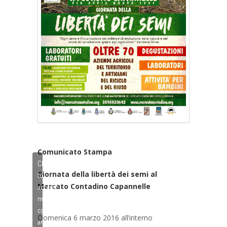
Comunicato Stampa
Click
Giornata della libertà dei semi
al
to
Mercato Contadino Capannelle
accept
marketing
cookies
Domenica 6 marzo 2016 all’interno
and