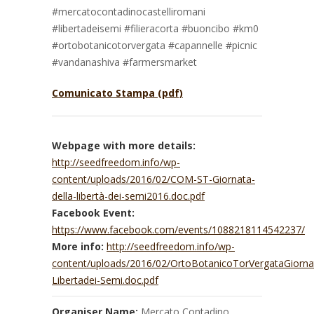
#mercatocontadinocastelliromani
#libertadeisemi #filieracorta #buoncibo #km0
#ortobotanicotorvergata #capannelle #picnic
#vandanashiva #farmersmarket
Comunicato Stampa (pdf)
Webpage with more details:
http://seedfreedom.info/wp-
content/uploads/2016/02/COM-ST-Giornata-
della-libertà-dei-semi2016.doc.pdf
Facebook Event:
https://www.facebook.com/events/1088218114542237/
More info:
http://seedfreedom.info/wp-
content/uploads/2016/02/OrtoBotanicoTorVergataGiorna
Libertadei-Semi.doc.pdf
Organiser Name:
Mercato Contadino