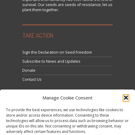
survival. Our seeds are seeds of resistance; let us
plant them together.
TAKE ACTION
Sign the Declaration on Seed Freedom
Subscribe to News and Updates
Donate
Contact Us
Manage Cookie Consent
To provide the best experiences, we use technologies like cookies to
store and/or access device information. Consenting to these
technologies will allow us to process data such as browsing behavior or
Click to accept marketing cookies and enable this
unique IDs on this site. Not consenting or withdrawing consent, may
Tweets by @occupytheseed
adversely affect certain features and functions.
content