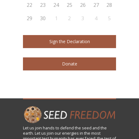
22
23
24
25
26
27
28
29
30
1
2
3
4
5
Sign the Declaration
Donate
Let us
join
hands to defend the seed and the
earth. Let us join our energies in the most
important test humanity has ever faced: the test of