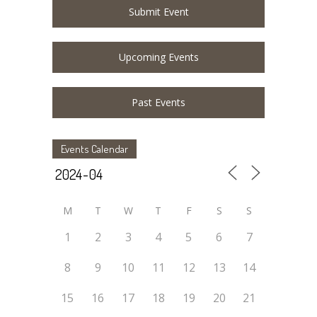
Submit Event
Upcoming Events
Past Events
Events Calendar
M
T
W
T
F
S
S
1
2
3
4
5
6
7
8
9
10
11
12
13
14
15
16
17
18
19
20
21