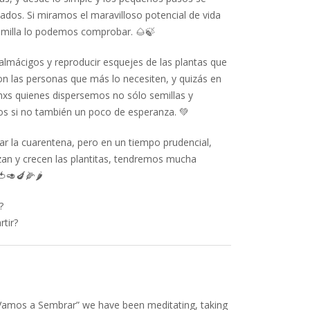
ados. Si miramos el maravilloso potencial de vida
semilla lo podemos comprobar.
🌰
🍃
lmácigos y reproducir esquejes de las plantas que
n las personas que más lo necesiten, y quizás en
 quienes dispersemos no sólo semillas y
vos si no también un poco de esperanza.
💚
la cuarentena, pero en un tiempo prudencial,
zan y crecen las plantitas, tendremos mucha
🍅
🥑
🍆
🌽
🌶️
?
tir?
Vamos a Sembrar” we have been meditating, taking