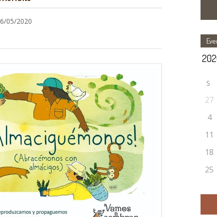
26/05/2020
Eve
S
27
4
11
18
25