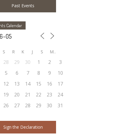
Past Events
nts Calendar
S
R
K
J
S
M
28
29
30
1
2
3
5
6
7
8
9
10
12
13
14
15
16
17
19
20
21
22
23
24
26
27
28
29
30
31
Sign the Declaration