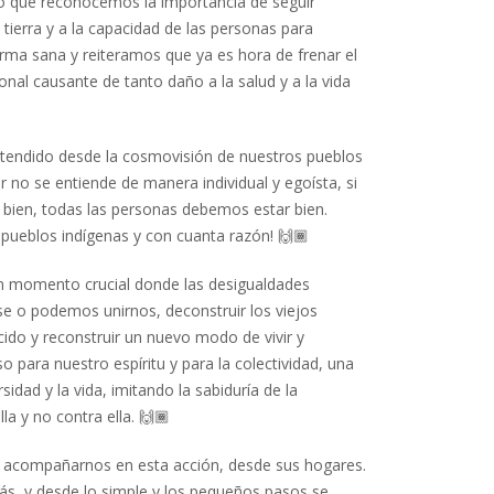
 lo que reconocemos la importancia de seguir
tierra y a la capacidad de las personas para
rma sana y reiteramos que ya es hora de frenar el
al causante de tanto daño a la salud y a la vida
ntendido desde la cosmovisión de nuestros pueblos
r no se entiende de manera individual y egoísta, si
 bien, todas las personas debemos estar bien.
 pueblos indígenas y con cuanta razón!
🙌🏾
 momento crucial donde las desigualdades
se o podemos unirnos, deconstruir los viejos
ido y reconstruir un nuevo modo de vivir y
para nuestro espíritu y para la colectividad, una
rsidad y la vida, imitando la sabiduría de la
la y no contra ella.
🙌🏾
a acompañarnos en esta acción, desde sus hogares.
s, y desde lo simple y los pequeños pasos se