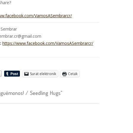
share?
www.facebook.com/VamosASembrarcr/
 Sembrar
mbrar.cr@gmail.com
:
https://www.facebook.com/VamosASembrarcr/
Surat elektronik
Cetak
guémonos! / Seedling Hugs"