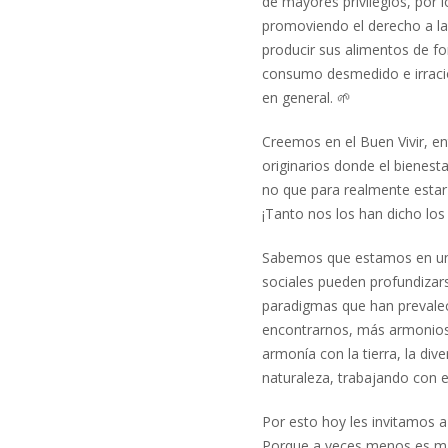
de mayores privilegios, por
promoviendo el derecho a la 
producir sus alimentos de fo
consumo desmedido e irracion
en general.
🌱
Creemos en el Buen Vivir, e
originarios donde el bienesta
no que para realmente estar
¡Tanto nos los han dicho los
Sabemos que estamos en un
sociales pueden profundizar
paradigmas que han prevalec
encontrarnos, más armonioso 
armonía con la tierra, la dive
naturaleza, trabajando con el
Por esto hoy les invitamos 
Porque a veces menos es má