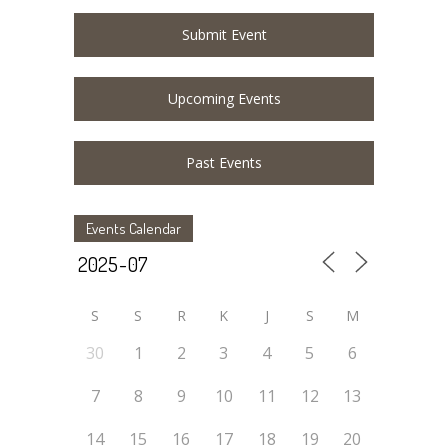
Submit Event
Upcoming Events
Past Events
Events Calendar
S
S
R
K
J
S
M
30
1
2
3
4
5
6
7
8
9
10
11
12
13
14
15
16
17
18
19
20