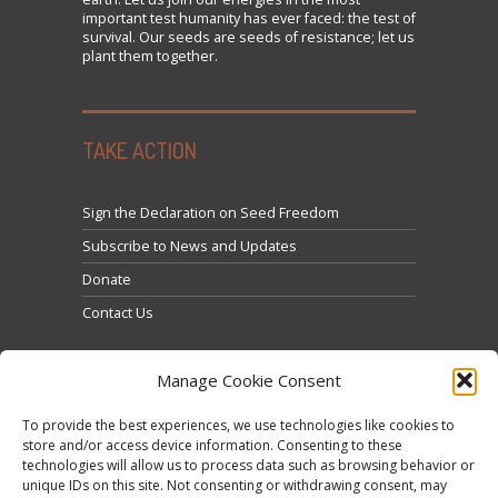
important test humanity has ever faced: the test of
survival. Our seeds are seeds of resistance; let us
plant them together.
TAKE ACTION
Sign the Declaration on Seed Freedom
Subscribe to News and Updates
Donate
Contact Us
Manage Cookie Consent
To provide the best experiences, we use technologies like cookies to
store and/or access device information. Consenting to these
technologies will allow us to process data such as browsing behavior or
Click to accept marketing cookies and enable this
unique IDs on this site. Not consenting or withdrawing consent, may
Tweets by @occupytheseed