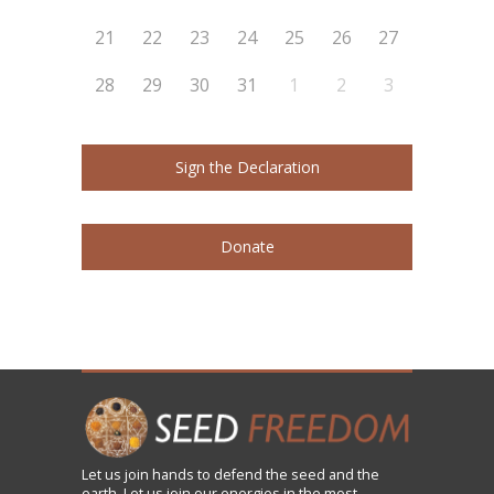
21
22
23
24
25
26
27
28
29
30
31
1
2
3
Sign the Declaration
Donate
Let us
join
hands to defend the seed and the
earth. Let us join our energies in the most