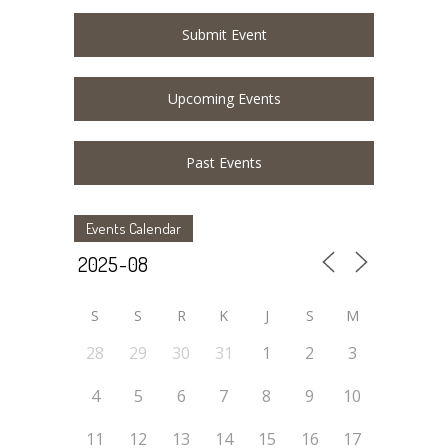
Submit Event
Upcoming Events
Past Events
Events Calendar
S
S
R
K
J
S
M
28
29
30
31
1
2
3
4
5
6
7
8
9
10
11
12
13
14
15
16
17