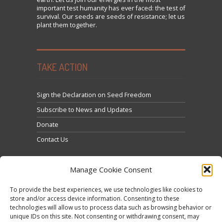
important test humanity has ever faced: the test of
survival. Our seeds are seeds of resistance; let us
plant them together.
TAKE ACTION
Sign the Declaration on Seed Freedom
Subscribe to News and Updates
Donate
Contact Us
Manage Cookie Consent
To provide the best experiences, we use technologies like cookies to
store and/or access device information. Consenting to these
technologies will allow us to process data such as browsing behavior or
Click to accept marketing cookies and enable this
unique IDs on this site. Not consenting or withdrawing consent, may
Tweets by @occupytheseed