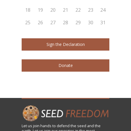
18
19
20
21
22
23
24
25
26
27
28
29
30
31
Sign the Declaration
Donate
Let us
join
hands to defend the seed and the
earth. Let us join our energies in the most