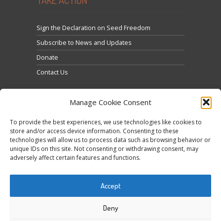
Sign the Declaration on Seed Freedom
Subscribe to News and Updates
Donate
Contact Us
Manage Cookie Consent
To provide the best experiences, we use technologies like cookies to
store and/or access device information. Consenting to these
technologies will allow us to process data such as browsing behavior or
Click to accept marketing cookies and enable this
unique IDs on this site. Not consenting or withdrawing consent, may
Tweets by @occupytheseed
adversely affect certain features and functions.
content
Accept
Deny