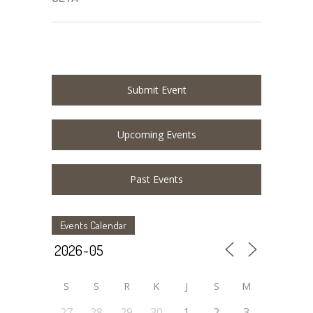
Submit Event
Upcoming Events
Past Events
Events Calendar
S
S
R
K
J
S
M
27
28
29
30
1
2
3