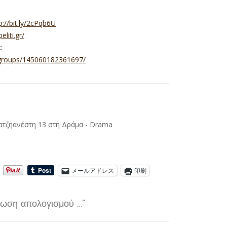
p://bit.ly/2cPqb6U
peliti.gr/
:
groups/145060182361697/
ατζηανέστη 13 στη Δράμα - Drama
メールアドレス
印刷
λωση απολογισμού …"