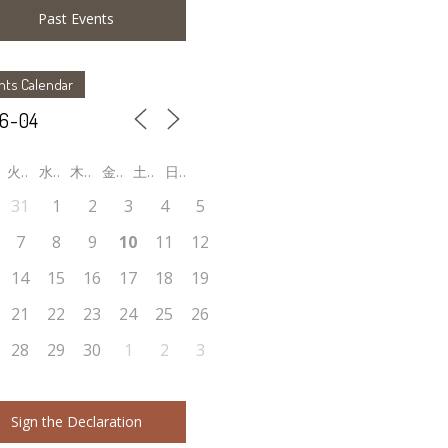
Past Events
nts Calendar
月
火
水
木
金
土
日
31
1
2
3
4
5
7
8
9
10
11
12
14
15
16
17
18
19
21
22
23
24
25
26
28
29
30
1
2
3
Sign the Declaration