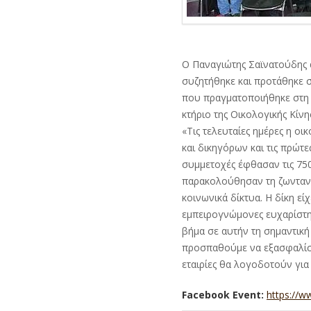
Ο Παναγιώτης Σαϊνατούδης α
συζητήθηκε και προτάθηκε σ
που πραγματοποιήθηκε στη 
κτήριο της Οικολογικής Κίν
«Τις τελευταίες ημέρες η 
και δικηγόρων και τις πρώτε
συμμετοχές έφθασαν τις 75
παρακολούθησαν τη ζωντανή
κοινωνικά δίκτυα. Η δίκη ε
εμπειρογνώμονες ευχαρίστη
βήμα σε αυτήν τη σημαντικ
προσπαθούμε να εξασφαλίσ
εταιρίες θα λογοδοτούν για 
Facebook Event:
https://