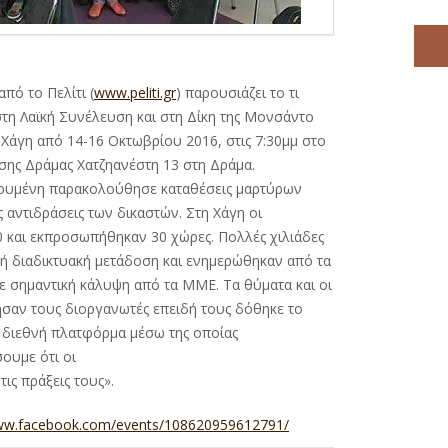
πό το Πελίτι (
www.peliti.gr
) παρουσιάζει το τι
τη Λαϊκή Συνέλευση και στη Δίκη της Μονσάντο
Χάγη από 14-16 Οκτωβρίου 2016, στις 7:30μμ στο
ησης Δράμας Χατζηανέστη 13 στη Δράμα.
οικουμένη παρακολούθησε καταθέσεις μαρτύρων
ς αντιδράσεις των δικαστών. Στη Χάγη οι
0 και εκπροσωπήθηκαν 30 χώρες. Πολλές χιλιάδες
 διαδικτυακή μετάδοση και ενημερώθηκαν από τα
ίχε σημαντική κάλυψη από τα ΜΜΕ. Τα θύματα και οι
σαν τους διοργανωτές επειδή τους δόθηκε το
ή διεθνή πλατφόρμα μέσω της οποίας
ουμε ότι οι
τις πράξεις τους».
www.facebook.com/events/108620959612791/