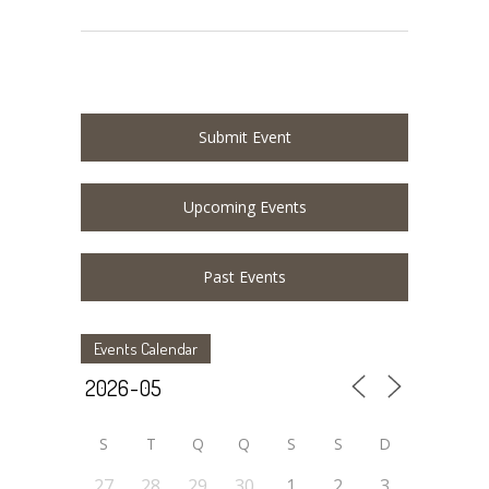
Submit Event
Upcoming Events
Past Events
Events Calendar
S
T
Q
Q
S
S
D
27
28
29
30
1
2
3