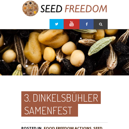
3. DINKELSBÜHLER
SAMENFEST
POSTED IN
FOOD FREEDOM ACTIONS
,
SEED