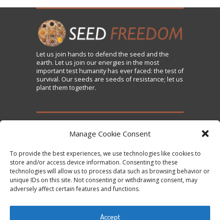
Let us
join
hands to defend the seed and the
earth. Let us join our energies in the most
important test humanity has ever faced: the test of
survival. Our seeds are seeds of resistance; let us
plant them together.
TAKE ACTION
Manage Cookie Consent
To provide the best experiences, we use technologies like cookies to
Sign the Declaration on Seed Freedom
store and/or access device information. Consenting to these
technologies will allow us to process data such as browsing behavior or
Subscribe to News and Updates
unique IDs on this site. Not consenting or withdrawing consent, may
Donate
adversely affect certain features and functions.
Contact Us
Accept