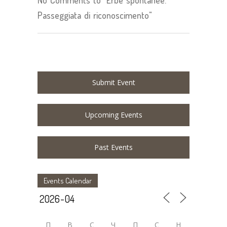
Passeggiata di riconoscimento"
Submit Event
Upcoming Events
Past Events
Events Calendar
П
В
С
Ч
П
С
Н