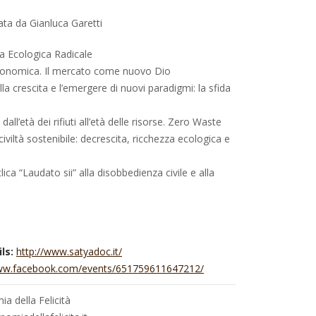
ta da Gianluca Garetti
a Ecologica Radicale
conomica. Il mercato come nuovo Dio
la crescita e l’emergere di nuovi paradigmi: la sfida
ll’età dei rifiuti all’età delle risorse. Zero Waste
viltà sostenibile: decrescita, ricchezza ecologica e
ica “Laudato sii” alla disobbedienza civile e alla
ls:
http://www.satyadoc.it/
www.facebook.com/events/651759611647212/
a della Felicità