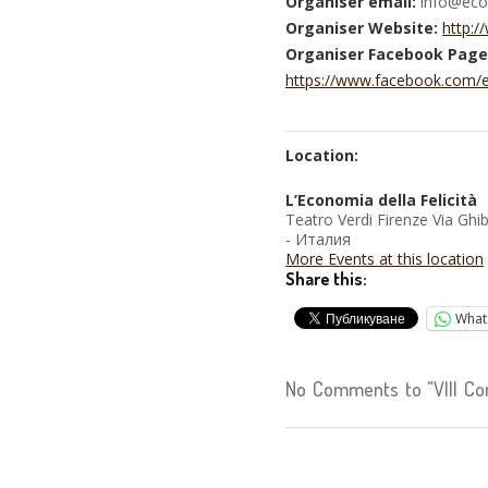
Organiser email:
info@econ
Organiser Website:
http:/
Organiser Facebook Page
https://www.facebook.com/ec
Location:
L’Economia della Felicità
Teatro Verdi Firenze Via Ghi
- Италия
More Events at this location
Share this:
What
No Comments to "VIII Con