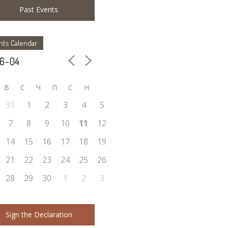
Past Events
nts Calendar
В
С
Ч
П
С
Н
31
1
2
3
4
5
7
8
9
10
11
12
14
15
16
17
18
19
21
22
23
24
25
26
28
29
30
1
2
3
Sign the Declaration