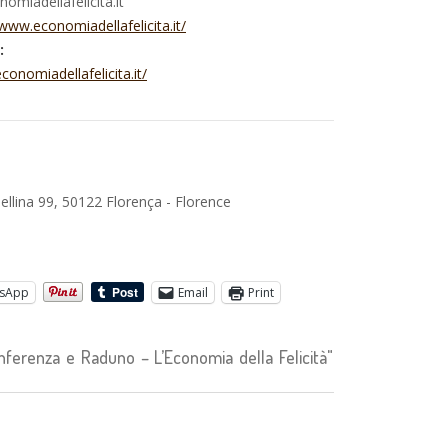
omiadellafelicita.it
/www.economiadellafelicita.it/
:
onomiadellafelicita.it/
bellina 99, 50122 Florença - Florence
sApp
Email
Print
ferenza e Raduno – L’Economia della Felicità"