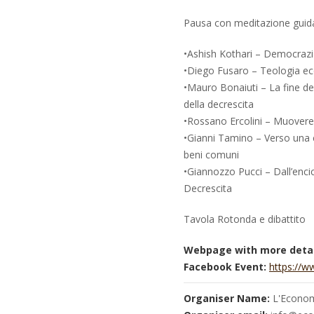
Pausa con meditazione guida
•Ashish Kothari – Democrazi
•Diego Fusaro – Teologia e
•Mauro Bonaiuti – La fine del
della decrescita
•Rossano Ercolini – Muovere da
•Gianni Tamino – Verso una ci
beni comuni
•Giannozzo Pucci – Dall’encicl
Decrescita
Tavola Rotonda e dibattito
Webpage with more detai
Facebook Event:
https://
Organiser Name:
L'Economi