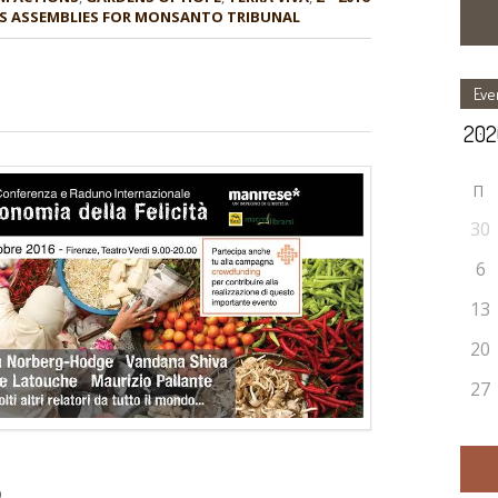
E'S ASSEMBLIES FOR MONSANTO TRIBUNAL
Eve
П
30
6
13
20
27
O