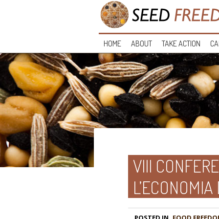
HOME
ABOUT
TAKE ACTION
CA
VIII CONFER
L’ECONOMIA 
POSTED IN
FOOD FREEDO