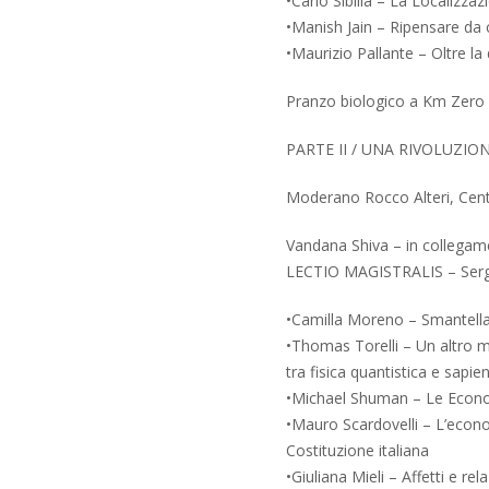
•Carlo Sibilia – La Localizzaz
•Manish Jain – Ripensare da 
•Maurizio Pallante – Oltre la 
Pranzo biologico a Km Zero
PARTE II / UNA RIVOLUZI
Moderano Rocco Alteri, Cent
Vandana Shiva – in collegam
LECTIO MAGISTRALIS – Ser
•Camilla Moreno – Smantellar
•Thomas Torelli – Un altro m
tra fisica quantistica e sapien
•Michael Shuman – Le Econom
•Mauro Scardovelli – L’econom
Costituzione italiana
•Giuliana Mieli – Affetti e re