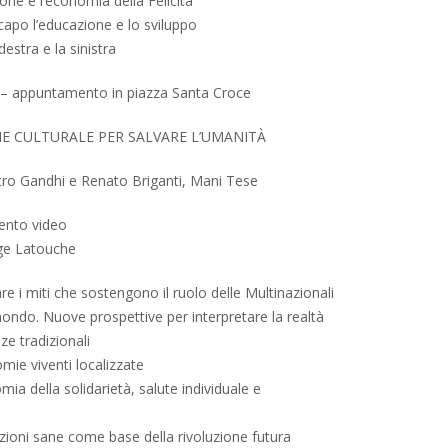
ione e l’economia della Felicità
capo l’educazione e lo sviluppo
destra e la sinistra
 – appuntamento in piazza Santa Croce
ONE CULTURALE PER SALVARE L’UMANITÀ
ro Gandhi e Renato Briganti, Mani Tese
ento video
ge Latouche
e i miti che sostengono il ruolo delle Multinazionali
ondo. Nuove prospettive per interpretare la realtà
ze tradizionali
ie viventi localizzate
ia della solidarietà, salute individuale e
lazioni sane come base della rivoluzione futura