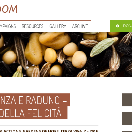
MPAIGNS
RESOURCES
GALLERY
ARCHIVE
DON
ENZA E RADUNO –
DELLA FELICITÀ
M ACTIONS
,
GARDENS OF HOPE
,
TERRA VIVA
,
Z - 2016