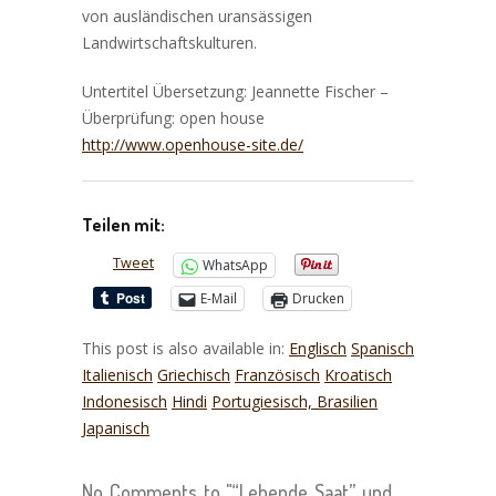
von ausländischen uransässigen
Landwirtschaftskulturen.
Untertitel
Übersetzung
: Jeannette Fischer –
Überprüfung
: open house
http://www.openhouse-site.de/
Teilen mit:
Tweet
WhatsApp
E-Mail
Drucken
This post is also available in:
Englisch
Spanisch
Italienisch
Griechisch
Französisch
Kroatisch
Indonesisch
Hindi
Portugiesisch, Brasilien
Japanisch
No Comments to "“Lebende Saat” und