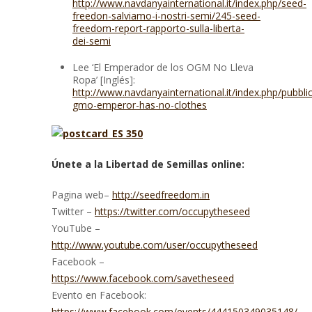
http://www.navdanyainternational.it/index.php/seed-
freedon-salviamo-i-nostri-semi/245-seed-
freedom-report-rapporto-sulla-liberta-
dei-semi
Lee ‘El Emperador de los OGM No Lleva
Ropa’ [Inglés]:
http://www.navdanyainternational.it/index.php/pubblic
gmo-emperor-has-no-clothes
Únete a la Libertad de Semillas online:
Pagina web–
http://seedfreedom.in
Twitter –
https://twitter.com/occupytheseed
YouTube –
http://www.youtube.com/user/occupytheseed
Facebook –
https://www.facebook.com/savetheseed
Evento en Facebook:
https://www.facebook.com/events/444150349035148/