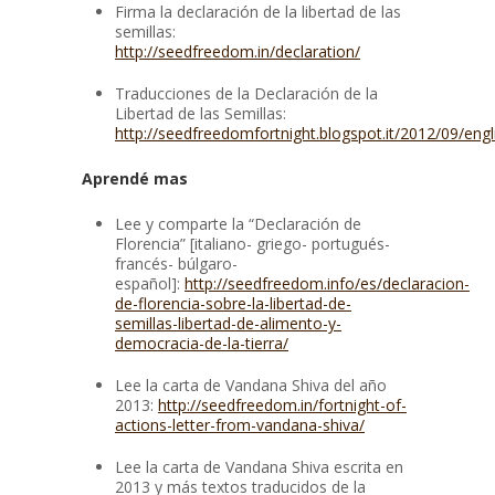
Firma la declaración de la libertad de las
semillas:
http://seedfreedom.in/declaration/
Traducciones de la Declaración de la
Libertad de las Semillas:
http://seedfreedomfortnight.blogspot.it/2012/09/engl
Aprendé mas
Lee y comparte la “Declaración de
Florencia” [italiano- griego- portugués-
francés- búlgaro-
español]:
http://seedfreedom.info/es/declaracion-
de-florencia-sobre-la-libertad-de-
semillas-libertad-de-alimento-y-
democracia-de-la-tierra/
Lee la carta de Vandana Shiva del año
2013:
http://seedfreedom.in/fortnight-of-
actions-letter-from-vandana-shiva/
Lee la carta de Vandana Shiva escrita en
2013 y más textos traducidos de la