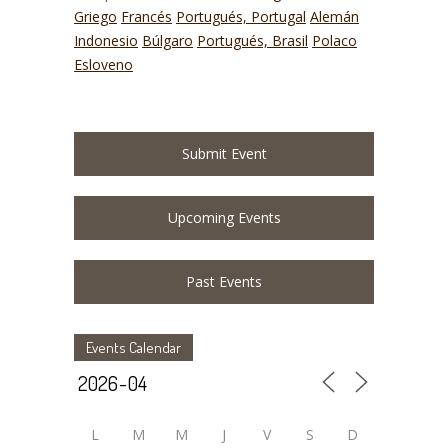
Griego
Francés
Portugués, Portugal
Alemán
Indonesio
Búlgaro
Portugués, Brasil
Polaco
Esloveno
Submit Event
Upcoming Events
Past Events
Events Calendar
L
M
M
J
V
S
D