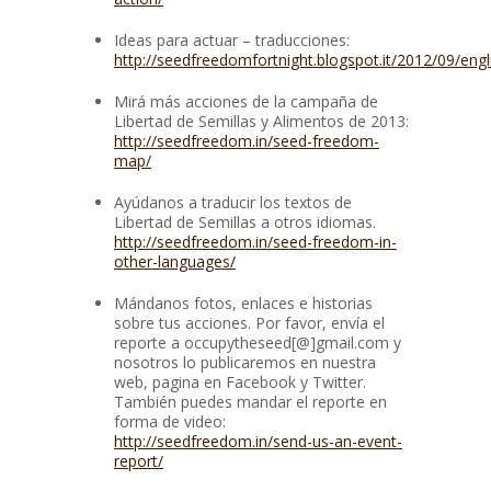
Ideas para actuar – traducciones:
http://seedfreedomfortnight.blogspot.it/2012/09/engl
Mirá más acciones de la campaña de
Libertad de Semillas y Alimentos de 2013:
http://seedfreedom.in/seed-freedom-
map/
Ayúdanos a traducir los textos de
Libertad de Semillas a otros idiomas.
http://seedfreedom.in/seed-freedom-in-
other-languages/
Mándanos fotos, enlaces e historias
sobre tus acciones. Por favor, envía el
reporte a
occupytheseed[@]gmail.com
y
nosotros lo publicaremos en nuestra
web, pagina en Facebook y Twitter.
También puedes mandar el reporte en
forma de video:
http://seedfreedom.in/send-us-an-event-
report/