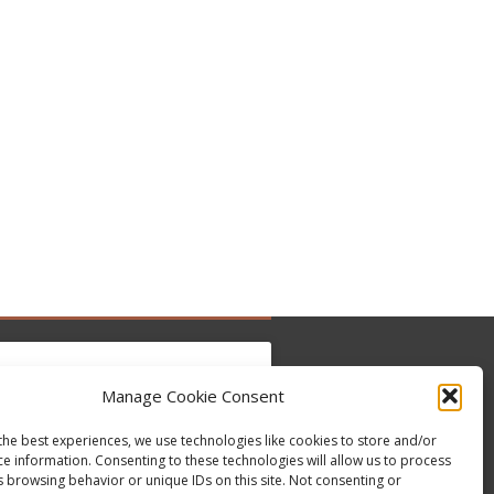
Manage Cookie Consent
the best experiences, we use technologies like cookies to store and/or
to accept marketing cookies and enable this
Tweets by @occupytheseed
ce information. Consenting to these technologies will allow us to process
content
s browsing behavior or unique IDs on this site. Not consenting or