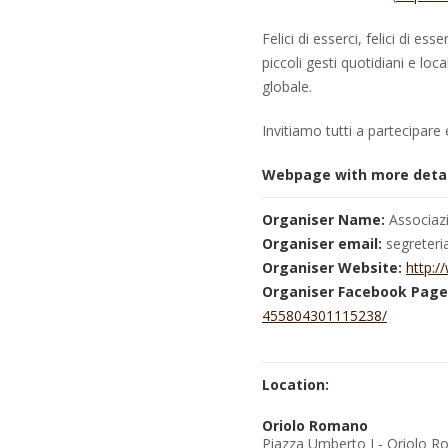
Felici di esserci, felici di e
piccoli gesti quotidiani e lo
globale.
Invitiamo tutti a partecipare
Webpage with more detai
Organiser Name:
Associaz
Organiser email:
segreter
Organiser Website:
http:
Organiser Facebook Page
455804301115238/
Location:
Oriolo Romano
Piazza Umberto I - Oriolo 