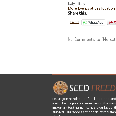
Italy - Italy
More Events at this location
Share this:
Tweet
WhatsApp
No Comments to "Mercat
Let us
join
hands to defend the seed and
earth. Let us join our energies in the mos
important test humanity has ever faced: t
survival. Our seeds are seeds of resistan