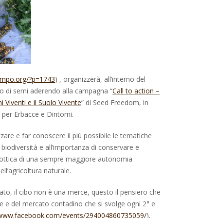
ampo.org/?p=1743
) , organizzerà, all’interno del
o di semi aderendo alla campagna “
Call to action –
 Viventi e il Suolo Vivente
” di Seed Freedom, in
per Erbacce e Dintorni.
izzare e far conoscere il più possibile le tematiche
a biodiversità e all’importanza di conservare e
l’ottica di una sempre maggiore autonomia
ll’agricoltura naturale.
to, il cibo non è una merce, questo il pensiero che
ne e del mercato contadino che si svolge ogni 2° e
/www.facebook.com/events/294004860735059/
).