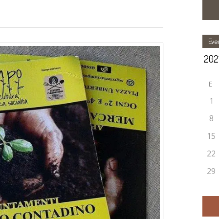
Eve
E
1
8
15
22
29