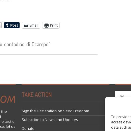
Email
Print
o contadino di Ccampo"
TAKE ACTION
Sign the Declaration on Seed Freedom
 the
t
To provide 
Click 
Subscribe to News and Updates
he test of
access devi
ce; let us
data such a
Donate