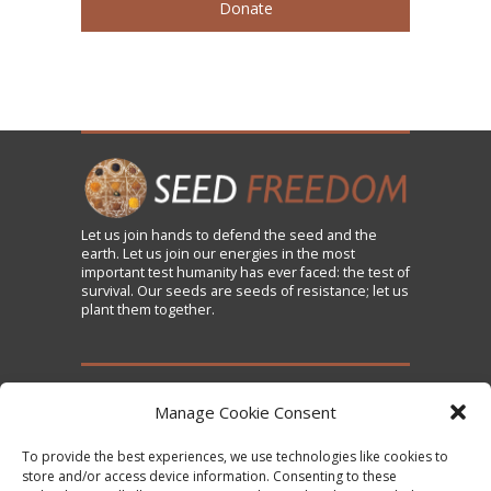
Donate
Let us
join
hands to defend the seed and the
earth. Let us join our energies in the most
important test humanity has ever faced: the test of
survival. Our seeds are seeds of resistance; let us
plant them together.
TAKE ACTION
Manage Cookie Consent
To provide the best experiences, we use technologies like cookies to
Sign the Declaration on Seed Freedom
store and/or access device information. Consenting to these