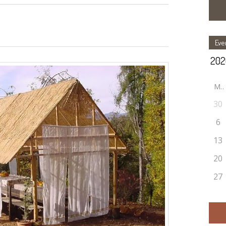
Eve
M
30
6
13
20
27