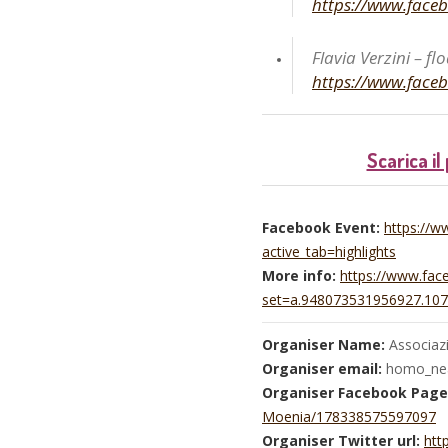
https://www.face
Flavia Verzini – f
https://www.face
Scarica il
Facebook Event:
https://
active_tab=highlights
More info:
https://www.fac
set=a.948073531956927.10
Organiser Name:
Associaz
Organiser email:
homo_nea
Organiser Facebook Page
Moenia/178338575597097
Organiser Twitter url:
htt