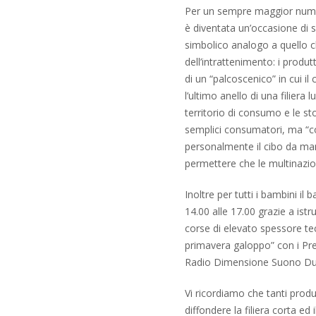
Per un sempre maggior nume
è diventata un’occasione di
simbolico analogo a quello ch
dell’intrattenimento: i produt
di un “palcoscenico” in cui 
l’ultimo anello di una filiera 
territorio di consumo e le sto
semplici consumatori, ma “c
personalmente il cibo da man
permettere che le multinaziona
Inoltre per tutti i bambini il 
14.00 alle 17.00 grazie a istru
corse di elevato spessore tec
primavera galoppo” con i Pr
Radio Dimensione Suono Du
Vi ricordiamo che tanti prod
diffondere la filiera corta e