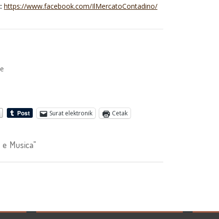
:
https://www.facebook.com/IlMercatoContadino/
me
Surat elektronik
Cetak
e Musica"