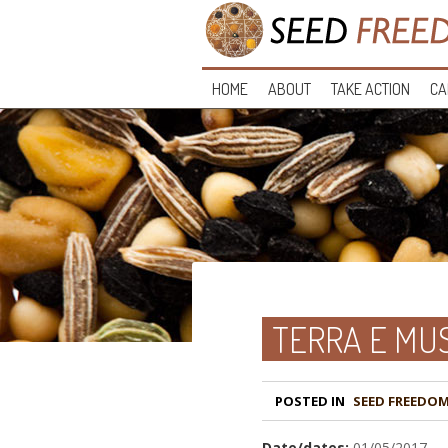
HOME
ABOUT
TAKE ACTION
CA
TERRA E MU
POSTED IN
Date/dates:
01/05/2017