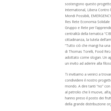
sostengono questo progetto
International, Libera Contro
Mondi Possibili, EMERGENCY, 
Res Rete Economia Solidale 
Gruppo e Rete per l’apprendi
centralità della tematica “CIB
cittadinanza, la tutela dell’
“Tutto ciò che mangi ha una
di Thomas Torelli, Food ReL
adottato come slogan. Un app
un invito ad aderire alla fil
Ti invitiamo a venirci a trov
condividere il nostro progetto
mondo. A dire tanti “no” con u
al petrolio che li muove, all’a
hanno preso il posto dei frutt
della grande distribuzione or