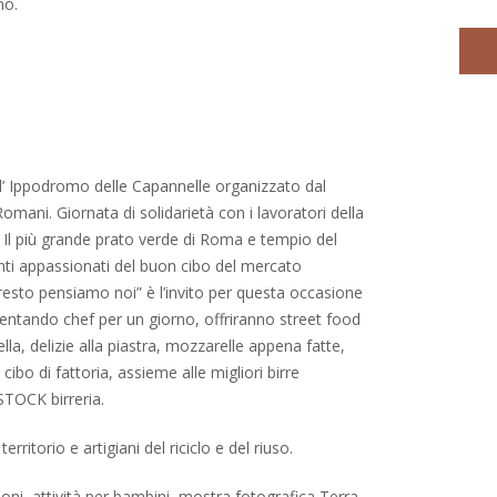
no.
ll’ Ippodromo delle Capannelle organizzato dal
mani. Giornata di solidarietà con i lavoratori della
.
Il più grande prato verde di Roma e tempio del
tanti appassionati del buon cibo del mercato
l resto pensiamo noi” è l’invito per questa occasione
diventando chef per un giorno, offriranno street food
cella, delizie alla piastra, mozzarelle appena fatte,
cibo di fattoria, assieme alle migliori birre
STOCK birreria.
erritorio e artigiani del riciclo e del riuso.
ioni, attività per bambini, mostra fotografica Terra