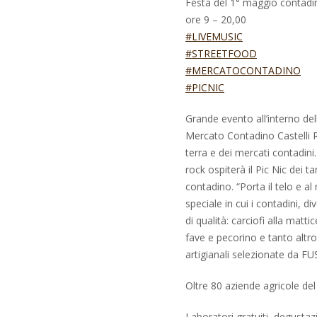
Festa del 1° maggio contadi
ore 9 – 20,00
#LIVEMUSIC
#STREETFOOD
#MERCATOCONTADINO
#PICNIC
Grande evento all’interno de
Mercato Contadino Castelli Ro
terra e dei mercati contadini
rock ospiterà il Pic Nic dei 
contadino. “Porta il telo e a
speciale in cui i contadini, 
di qualità: carciofi alla matti
fave e pecorino e tanto altro 
artigianali selezionate da FU
Oltre 80 aziende agricole del t
Laboratori gratuiti, degustaz