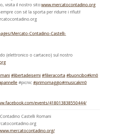
 visita il nostro sito:
www.mercatocontadino.org
empre con sé la sporta per ridurre i rifiuti!
catocontadino.org
pages/
Mercato-Contadino-Castelli-
ando (elettronico o cartaceo) sul nostro
org
omani
#libertadeisemi
#filieracorta
#buoncibo
#km0
apannelle
#picnic
#primomaggio
#musicakm0
www.facebook.com/events/418013838550444/
Contadino Castelli Romani
catocontadino.org
//www.mercatocontadino.org/