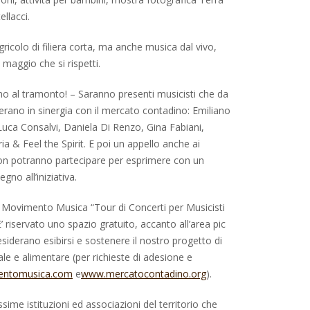
ellacci.
ricolo di filiera corta, ma anche musica dal vivo,
maggio che si rispetti.
no al tramonto! – Saranno presenti musicisti che da
ano in sinergia con il mercato contadino: Emiliano
uca Consalvi, Daniela Di Renzo, Gina Fabiani,
ia & Feel the Spirit. E poi un appello anche ai
 non potranno partecipare per esprimere con un
no all’iniziativa.
n Movimento Musica “Tour di Concerti per Musicisti
’ riservato uno spazio gratuito, accanto all’area pic
esiderano esibirsi e sostenere il nostro progetto di
ale e alimentare (per richieste di adesione e
ntomusica.com
e
www.mercatocontadino.org
).
ssime istituzioni ed associazioni del territorio che