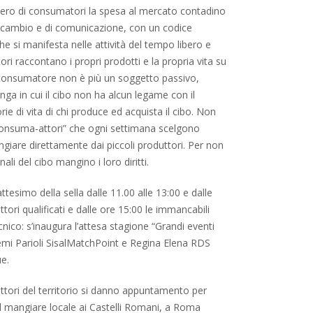
ro di consumatori la spesa al mercato contadino
 scambio e di comunicazione, con un codice
e si manifesta nelle attività del tempo libero e
tori raccontano i propri prodotti e la propria vita su
il consumatore non è più un soggetto passivo,
lunga in cui il cibo non ha alcun legame con il
rie di vita di chi produce ed acquista il cibo. Non
onsuma-attori” che ogni settimana scelgono
giare direttamente dai piccoli produttori. Per non
li del cibo mangino i loro diritti.
battesimo della sella dalle 11.00 alle 13:00 e dalle
ttori qualificati e dalle ore 15:00 le immancabili
nico: s’inaugura l’attesa stagione “Grandi eventi
emi Parioli SisalMatchPoint e Regina Elena RDS
e.
uttori del territorio si danno appuntamento per
d il mangiare locale ai Castelli Romani, a Roma