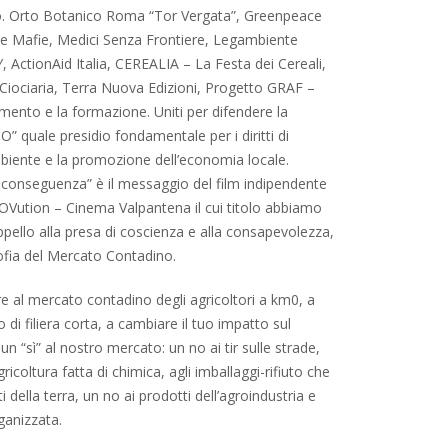
. Orto Botanico Roma “Tor Vergata”, Greenpeace
 le Mafie, Medici Senza Frontiere, Legambiente
ActionAid Italia, CEREALIA – La Festa dei Cereali,
Ciociaria, Terra Nuova Edizioni, Progetto GRAF –
mento e la formazione. Uniti per difendere la
O” quale presidio fondamentale per i diritti di
ambiente e la promozione dell’economia locale.
 conseguenza” è il messaggio del film indipendente
OVution – Cinema Valpantena il cui titolo abbiamo
ello alla presa di coscienza e alla consapevolezza,
osofia del Mercato Contadino.
are al mercato contadino degli agricoltori a km0, a
 di filiera corta, a cambiare il tuo impatto sul
n “sì” al nostro mercato: un no ai tir sulle strade,
gricoltura fatta di chimica, agli imballaggi-rifiuto che
i della terra, un no ai prodotti dell’agroindustria e
ganizzata.