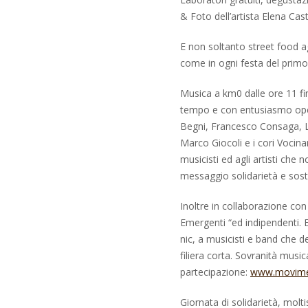
& Foto dell’artista Elena Cast
E non soltanto street food ag
come in ogni festa del primo 
Musica a km0 dalle ore 11 fi
tempo e con entusiasmo oper
Begni, Francesco Consaga, L
Marco Giocoli e i cori Vocinar
musicisti ed agli artisti che
messaggio solidarietà e sosteg
Inoltre in collaborazione co
Emergenti “ed indipendenti. E
nic, a musicisti e band che d
filiera corta. Sovranità music
partecipazione:
www.movime
Giornata di solidarietà, molti