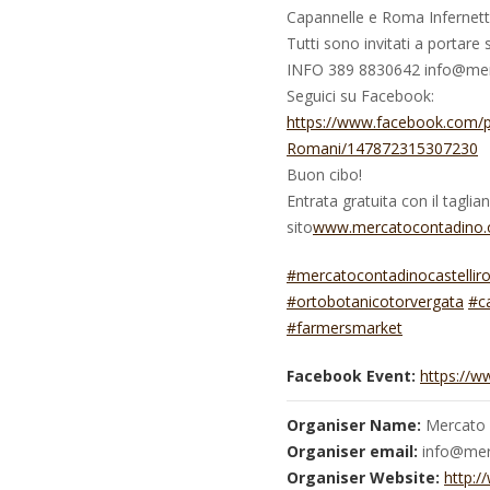
Capannelle e Roma Infernetto,
Tutti sono invitati a portare s
INFO 389 8830642 info@mer
Seguici su Facebook:
https://www.facebook.com/
Romani/147872315307230
Buon cibo!
Entrata gratuita con il tagli
sito
www.mercatocontadino.
#mercatocontadinocastellir
#ortobotanicotorvergata
#c
#farmersmarket
Facebook Event:
https://
Organiser Name:
Mercato 
Organiser email:
info@mer
Organiser Website:
http: