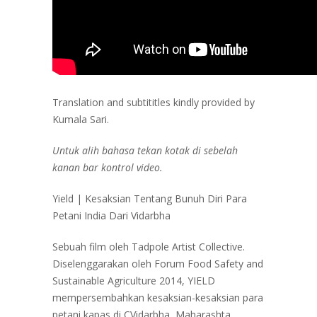
Translation and subtititles kindly provided by
Kumala Sari.
Untuk alih bahasa tekan kotak di sebelah
kanan bar kontrol video.
Yield | Kesaksian Tentang Bunuh Diri Para
Petani India Dari Vidarbha
Sebuah film oleh Tadpole Artist Collective.
Diselenggarakan oleh Forum Food Safety and
Sustainable Agriculture 2014, YIELD
mempersembahkan kesaksian-kesaksian para
petani kapas di CVidarbha, Maharashta.