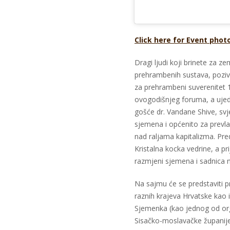
Click here for Event phot
Dragi ljudi koji brinete za ze
prehrambenih sustava, pozi
za prehrambeni suverenitet 1
ovogodišnjeg foruma, a ujedn
gošće dr. Vandane Shive, svje
sjemena i općenito za prevlas
nad raljama kapitalizma. Pre
Kristalna kocka vedrine, a p
razmjeni sjemena i sadnica n
Na sajmu će se predstaviti pr
raznih krajeva Hrvatske kao i
Sjemenka (kao jednog od org
Sisačko-moslavačke županije 