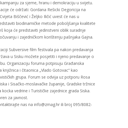
kampanju za sjeme, hranu i demokraciju u svijetu.
cije će održati: Gordana Rešicki Degoricija na
ijeta Biščević i Željko Iličić uvest će nas u
edstaviti biodinamičke metode poboljšanja kvalitete
neš koja će predstaviti jedinstveni oblik suradnje
očuvanju i zajedničkom korištenju pašnjaka Gajna.
aciji Subversive film festivala pa nakon predavanja
ržava u Sisku možete posjetiti i njeno predavanje o
rebu. Organizaciju foruma potpisuju Građanska
a knjižnica i čitaonica „Vlado Gotovac“ kao
vističkih grupa. Forum se odvija uz potporu Rosa
iska i Sisačko-moslavačke županije, Gradske tržnice
 kocka vedrine i Turističke zajednice grada Siska.
oren za javnost.
taktirajte nas na info@zmag.hr ili broj 095/8082-