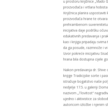
u prostoru knjižnice „Vlado
proizvođača i vrtlara hobista
Knjižnica planira uspostaviti
proizvođača hrane te otvara 
prehrambenom suverenitetu 
inicijativa daje podršku očuv
edukativnih predavanja i prak
kao i knjiga pripadaju svim
da ga posude, razmnože i vrat
Izvor pokreće inicijativu Sis
hrana bila dostupna cijele go
Nakon predavanja dr. Shive 
knjige Tradicijske sorte i pa
istražuje bogatstvo naše polj
nedjelje 17.5. u galeriji Dom
nazivom „Tlovitost“ nagrađi
ujedno i aktivistice za slob
autoricom izložbe i njenim 