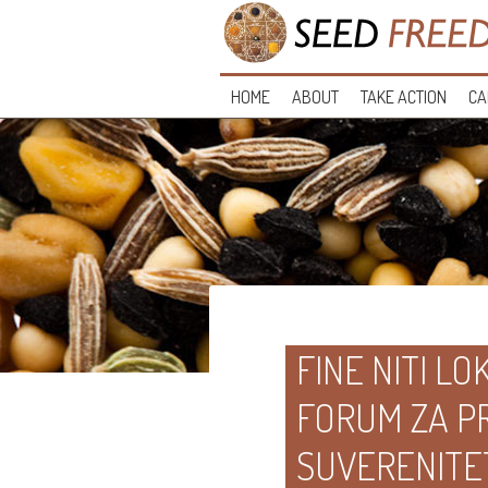
HOME
ABOUT
TAKE ACTION
CA
FINE NITI L
FORUM ZA P
SUVERENITET