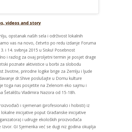
os, videos and story
mlju, opstanak naših sela i održivost lokalnih
vamo vas na novo, četvrto po redu izdanje Foruma
3. i 14. svibnja 2015 u Sisku! Posebnost
o i razlog za ovaj proljetni termin je posjet drage
tski poznate aktivistice u borbi za slobodu
t životne, prirodne logike brige za Zemlju i ljude
davanje dr.Shive poslušajte u Domu kulture
rije toga nas posjetite na Zelenom eko sajmu i
a Šetalištu Vladimira Nazora od 15-18h.
oizvođači i sjemenari (profesionalci i hobisti) iz
 lokalne inicijative poput Građanske inicijative
anizatora) i udruge ekoloških proizvođača
Izvor. GI Sjemenka već se dugi niz godina okuplja