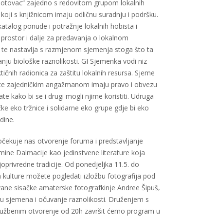
 Gotovac“ zajedno s redovitom grupom lokalnih
 koji s knjižnicom imaju odličnu suradnju i podršku.
 katalog ponude i potražnje lokalnih hobista i
prostor i dalje za predavanja o lokalnom
te nastavlja s razmjenom sjemenja stoga što ta
anju biološke raznolikosti. GI Sjemenka vodi niz
tičnih radionica za zaštitu lokalnih resursa. Sjeme
a te zajedničkim angažmanom imaju pravo i obvezu
e kako bi se i drugi mogli njime koristiti. Udruga
ačke eko tržnice i solidarne eko grupe gdje bi eko
dine.
očekuje nas otvorenje foruma i predstavljanje
smine Dalmacije kao jedinstvene literature koja
oprivredne tradicije. Od ponedjeljka 11.5. do
a kulture možete pogledati izložbu fotografija pod
vane sisačke amaterske fotografkinje Andree Šipuš,
odu sjemena i očuvanje raznolikosti. Druženjem s
službenim otvorenje od 20h završit ćemo program u