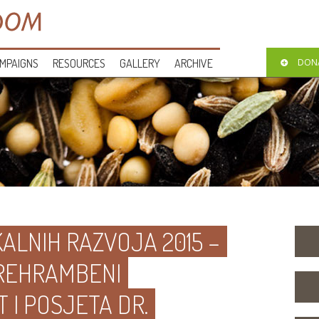
MPAIGNS
RESOURCES
GALLERY
ARCHIVE
DON
OKALNIH RAZVOJA 2015 –
REHRAMBENI
 I POSJETA DR.