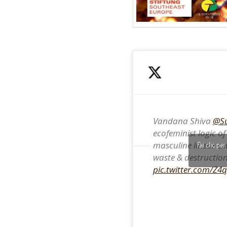
Vandana Shiva
@Su
ecofeminist logic o
masculine linear ext
Fai clic pe
waste & destructio
pic.twitter.com/Z