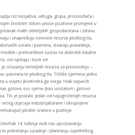
lja niz inicijativa, udruga, grupa, proizvođača i
vojim životnim stilom unose pozitivne promjene u
opstanak malih obiteljskih gospodarstava i zdravu
vaju i unapređuju osnovne resurse plodnog tla,
e domaćih sorata i pasmina, stvaraju pravednije,
 modele i prehrambeni sustav na dobrobit lokalne
izi, oni opstaju i bore se!
je očuvanju temeljnih resursa za proizvodnju –
na i pasmina te plodnog tla. Tržište sjemena jedno
šta u svijetu (kontrolira ga svega 10ak najvećih
 nas gotovo svo sjeme (kao uostalom i gotovo
za. Tlo je postalo jedan od najugroženijih resursa
 većeg utjecaja industrijalizirane i okrupnjene
retvarajući plodne oranice u pustinje.
u četvrtak 14. svibnja vodi nas upoznavanju
a te pokretanju suradnje i planiranju zajedničkog