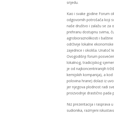
srijedu.
Kao i svake godine Forum okup
odgovornih potrošača koji s
naše društvo i zalažu se za 
prehranu dostupnu svima, ču
agrobioraznolikosti i baštin
održivije lokalne ekonomske
zajednice i okoliša. Unatoč kr
Ovogodišnji forum posvećen 
lokalnog, tradicijskog sjeme
je od najkoncentriranijih trži
kemijskih kompanija), a kod
polovina hrane) dolazi iz uvo
jer njegova plodnost radi sve
proizvodnje drastično pada p
Niz prezentacija i rasprava 
sudionika, razmjeni iskustav