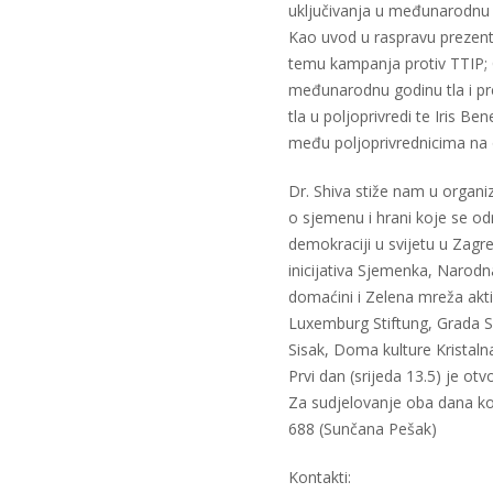
uključivanja u međunarodnu 
Kao uvod u raspravu prezenta
temu kampanja protiv TTIP; Cv
međunarodnu godinu tla i pr
tla u poljoprivredi te Iris Be
među poljoprivrednicima na 
Dr. Shiva stiže nam u organiz
o sjemenu i hrani koje se od
demokraciji u svijetu u Zag
inicijativa Sjemenka, Narodn
domaćini i Zelena mreža akti
Luxemburg Stiftung, Grada S
Sisak, Doma kulture Kristalna
Prvi dan (srijeda 13.5) je otv
Za sudjelovanje oba dana kon
688 (Sunčana Pešak)
Kontakti: