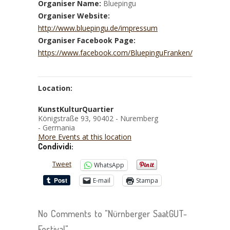
Organiser Name:
Bluepingu
Organiser Website:
http://www.bluepingu.de/impressum
Organiser Facebook Page:
https://www.facebook.com/BluepinguFranken/
Location:
KunstKulturQuartier
Königstraße 93, 90402 - Nuremberg
- Germania
More Events at this location
Condividi:
Tweet
WhatsApp
E-mail
Stampa
No Comments to "Nürnberger SaatGUT-
Festival"