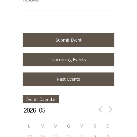
Submit Event
Upcoming Events
Past Events
Events Calendar
L
M
M
G
V
S
D