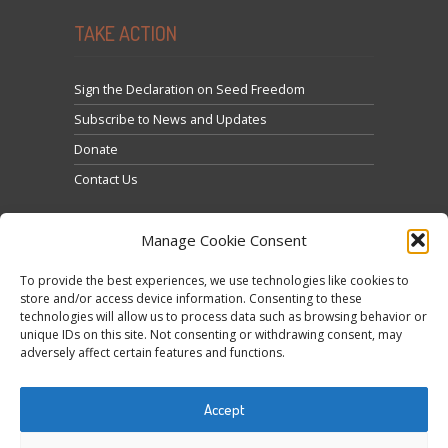
TAKE ACTION
Sign the Declaration on Seed Freedom
Subscribe to News and Updates
Donate
Contact Us
Manage Cookie Consent
To provide the best experiences, we use technologies like cookies to
store and/or access device information. Consenting to these
technologies will allow us to process data such as browsing behavior or
Fai clic per accettare i cookie marketing e abilitare
unique IDs on this site. Not consenting or withdrawing consent, may
Tweets by @occupytheseed
adversely affect certain features and functions.
questo contenuto
Accept