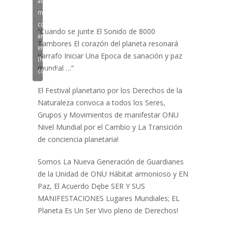
marketing
cookies
“Cuando se junte El Sonido de 8000
and
Tambores El corazón del planeta resonará
enable
parrafo Iniciar Una Epoca de sanación y paz
this
mundial …”
content
El Festival planetario por los Derechos de la
Naturaleza convoca a todos los Seres,
Grupos y Movimientos de manifestar ONU
Nivel Mundial por el Cambio y La Transición
de conciencia planetaria!
Somos La Nueva Generación de Guardianes
de la Unidad de ONU Hábitat armonioso y EN
Paz, El Acuerdo Dębe SER Y SUS
MANIFESTACIONES Lugares Mundiales; EL
Planeta Es Un Ser Vivo pleno de Derechos!