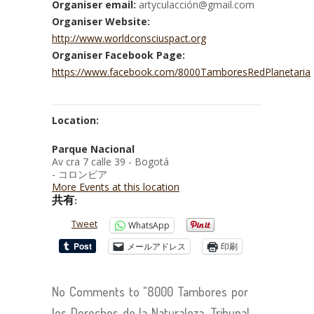
Organiser email:
artyculacción@gmail.com
Organiser Website:
http://www.worldconsciuspact.org
Organiser Facebook Page:
https://www.facebook.com/8000TamboresRedPlanetaria
Location:
Parque Nacional
Av cra 7 calle 39 - Bogotá
- コロンビア
More Events at this location
共有:
Tweet
WhatsApp
メールアドレス
印刷
No Comments to "8000 Tambores por
los Derechos de la Naturaleza. Tribunal