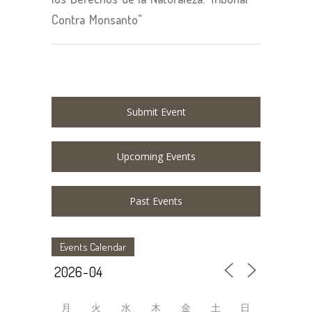
Contra Monsanto"
Submit Event
Upcoming Events
Past Events
Events Calendar
月
火
水
木
金
土
日