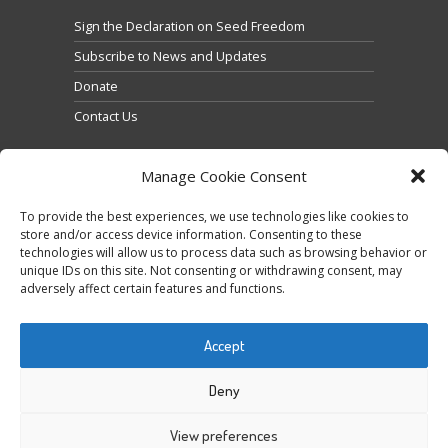
Sign the Declaration on Seed Freedom
Subscribe to News and Updates
Donate
Contact Us
Manage Cookie Consent
To provide the best experiences, we use technologies like cookies to
store and/or access device information. Consenting to these
technologies will allow us to process data such as browsing behavior or
Click to accept marketing cookies and enable this
unique IDs on this site. Not consenting or withdrawing consent, may
Tweets by @occupytheseed
adversely affect certain features and functions.
content
Accept
Deny
View preferences