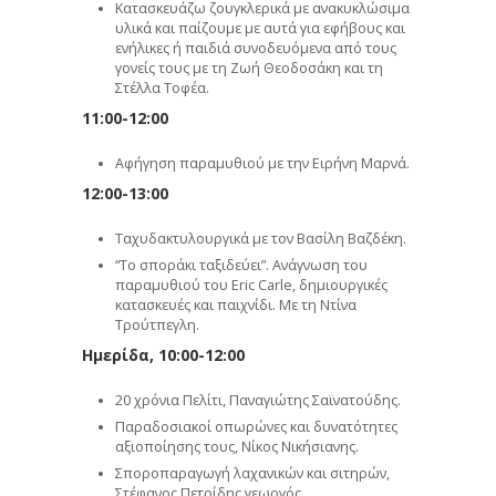
Κατασκευάζω ζουγκλερικά με ανακυκλώσιμα
υλικά και παίζουμε με αυτά για εφήβους και
ενήλικες ή παιδιά συνοδευόμενα από τους
γονείς τους με τη Ζωή Θεοδοσάκη και τη
Στέλλα Τοφέα.
11:00-12:00
Αφήγηση παραμυθιού με την Ειρήνη Μαρνά.
12:00-13:00
Ταχυδακτυλουργικά με τον Βασίλη Βαζδέκη.
“Το σποράκι ταξιδεύει”. Ανάγνωση του
παραμυθιού του Eric Carle, δημιουργικές
κατασκευές και παιχνίδι. Με τη Ντίνα
Τρούτπεγλη.
Ημερίδα, 10:00-12:00
20 χρόνια Πελίτι, Παναγιώτης Σαϊνατούδης.
Παραδοσιακοί οπωρώνες και δυνατότητες
αξιοποίησης τους, Νίκος Νικήσιανης.
Σποροπαραγωγή λαχανικών και σιτηρών,
Στέφανος Πετρίδης γεωργός.