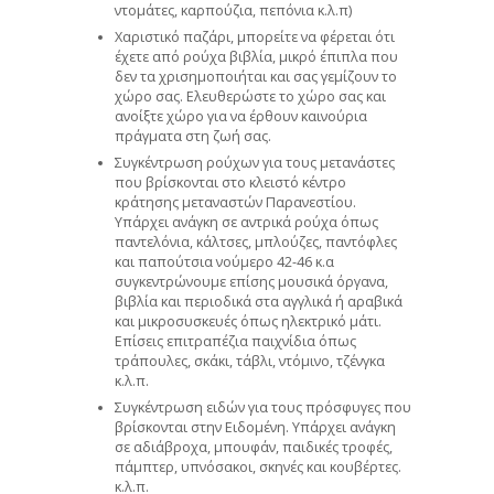
ντομάτες, καρπούζια, πεπόνια κ.λ.π)
Χαριστικό παζάρι, μπορείτε να φέρεται ότι
έχετε από ρούχα βιβλία, μικρό έπιπλα που
δεν τα χρισημοποιήται και σας γεμίζουν το
χώρο σας. Ελευθερώστε το χώρο σας και
ανοίξτε χώρο για να έρθουν καινούρια
πράγματα στη ζωή σας.
Συγκέντρωση ρούχων για τους μετανάστες
που βρίσκονται στο κλειστό κέντρο
κράτησης μεταναστών Παρανεστίου.
Υπάρχει ανάγκη σε αντρικά ρούχα όπως
παντελόνια, κάλτσες, μπλούζες, παντόφλες
και παπούτσια νούμερο 42-46 κ.α
συγκεντρώνουμε επίσης μουσικά όργανα,
βιβλία και περιοδικά στα αγγλικά ή αραβικά
και μικροσυσκευές όπως ηλεκτρικό μάτι.
Επίσεις επιτραπέζια παιχνίδια όπως
τράπουλες, σκάκι, τάβλι, ντόμινο, τζένγκα
κ.λ.π.
Συγκέντρωση ειδών για τους πρόσφυγες που
βρίσκονται στην Ειδομένη. Υπάρχει ανάγκη
σε αδιάβροχα, μπουφάν, παιδικές τροφές,
πάμπτερ, υπνόσακοι, σκηνές και κουβέρτες.
κ.λ.π.