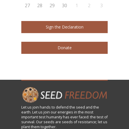
27
28
29
30
1
2
3
Sign the Declaration
Donate
Let us
join
hands to defend the seed and the
earth. Let us join our energies in the most
important test humanity has ever faced: the test of
survival. Our seeds are seeds of resistance; let us
plant them together.