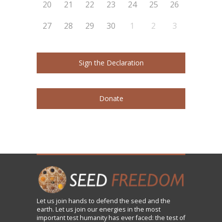
20
21
22
23
24
25
26
27
28
29
30
1
2
3
Sign the Declaration
Donate
Let us
join
hands to defend the seed and the
earth. Let us join our energies in the most
important test humanity has ever faced: the test of