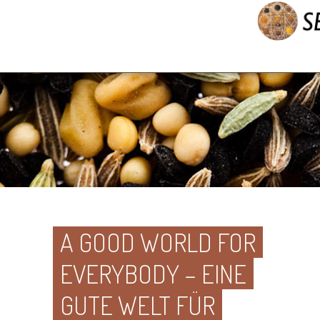
A GOOD WORLD FOR
EVERYBODY – EINE
GUTE WELT FÜR