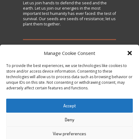
Let us
join
hands to defend the seed and the
earth. Let us join our energies in the most
important test humanity has ever faced: the test of
survival. Our seeds are seeds of resistance; let us
plant them together.
TAKE ACTION
Manage Cookie Consent
To provide the best experiences, we use technologies like cookies to
Sign the Declaration on Seed Freedom
store and/or access device information. Consenting to these
technologies will allow us to process data such as browsing behavior or
Subscribe to News and Updates
unique IDs on this site. Not consenting or withdrawing consent, may
Donate
adversely affect certain features and functions.
Contact Us
Accept
Tweets by @occupytheseed
Deny
View preferences