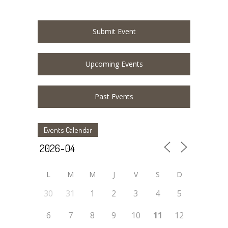
Submit Event
Upcoming Events
Past Events
Events Calendar
L
M
M
J
V
S
D
30
31
1
2
3
4
5
6
7
8
9
10
11
12