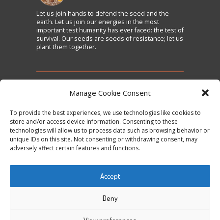
Let us
join
hands to defend the seed and the
earth. Let us join our energies in the most
important test humanity has ever faced: the test of
survival. Our seeds are seeds of resistance; let us
plant them together.
TAKE ACTION
Manage Cookie Consent
To provide the best experiences, we use technologies like cookies to
Sign the Declaration on Seed Freedom
store and/or access device information. Consenting to these
technologies will allow us to process data such as browsing behavior or
Subscribe to News and Updates
unique IDs on this site. Not consenting or withdrawing consent, may
Donate
adversely affect certain features and functions.
Contact Us
Accept
Tweets by @occupytheseed
Deny