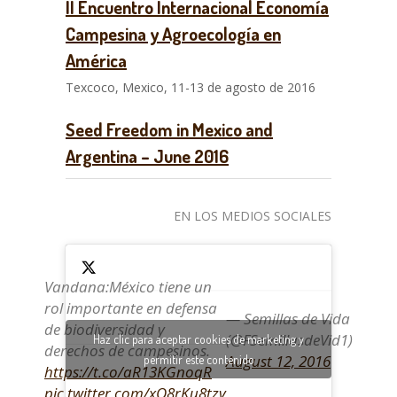
II Encuentro Internacional Economía
Campesina y Agroecología en
América
Texcoco, Mexico, 11-13 de agosto de 2016
Seed Freedom in Mexico and
Argentina – June 2016
EN LOS MEDIOS SOCIALES
Vandana:México tiene un
rol importante en defensa
— Semillas de Vida
de biodiversidad y
(@FSemillasdeVid1)
Haz clic para aceptar cookies de marketing y
derechos de campesinos.
August 12, 2016
permitir este contenido
https://t.co/aR13KGnoqR
pic.twitter.com/xO8rKu8tzv