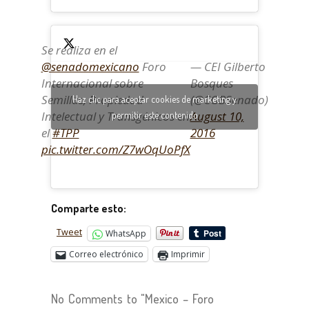
Se realiza en el
@senadomexicano
Foro
— CEI Gilberto
Internacional sobre
Bosques
Semillas, Propiedad
(@CGBSenado)
Haz clic para aceptar cookies de marketing y
Intelectual y Transgénicos en
August 10,
permitir este contenido
el
#TPP
2016
pic.twitter.com/Z7wOqUoPfX
Comparte esto:
Tweet
WhatsApp
Correo electrónico
Imprimir
No Comments to "Mexico – Foro