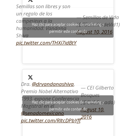
Semillas son libres y son
un regalo de los
— Semillas de Vida
campesinxs a la
(@FSemillasdeVid1)
Haz clic para aceptar cookies de marketing y
humanidad: Vandana
August 10, 2016
permitir este contenido
Shiva
pic.twitter.com/THXi7idBtY
Dra.
@drvandanashiva
,
— CEI Gilberto
Premio Nobel Alternativo
Bosques
1993, expone Conferencia
(@CGBSenado)
Haz clic para aceptar cookies de marketing y
Magistral en el
August 10,
permitir este contenido
@senadomexicano
2016
pic.twitter.com/RltcDPbYff