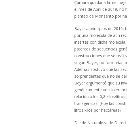
Cámara quedaría firme luego
el mes de Abril de 2019, no hi
planteo de Monsanto por hab
Bayer a principios de 2016, 
por una molécula de adn rec
insertas con dicha molécula,
patentes de secuencias gené
construcciones que se realiza
según Bayer, no formarían par
Además sostuvo que las secu
sorprendentes que no se deri
Bayer argumentó que su inve
genéticamente una tolerancia 
relación a los 0,8 kilos/litr
transgénicas. (Hoy las const
litros kilos por hectáreas)
Desde Naturaleza de Derech