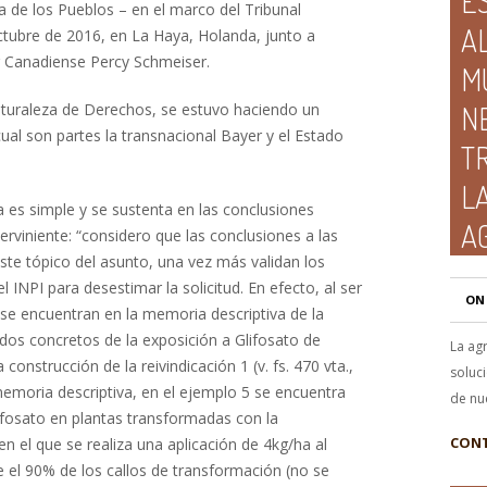
E
ea de los Pueblos – en el marco del Tribunal
A
tubre de 2016, en La Haya, Holanda, junto a
or Canadiense Percy Schmeiser.
M
turaleza de Derechos, se estuvo haciendo un
N
cual son partes la transnacional Bayer y el Estado
T
L
ta es simple y se sustenta en las conclusiones
A
erviniente: “considero que las conclusiones a las
este tópico del asunto, una vez más validan los
INPI para desestimar la solicitud. En efecto, al ser
ON
i se encuentran en la memoria descriptiva de la
ados concretos de la exposición a Glifosato de
La ag
construcción de la reivindicación 1 (v. fs. 470 vta.,
soluci
memoria descriptiva, en el ejemplo 5 se encuentra
de nu
ifosato en plantas transformadas con la
 el que se realiza una aplicación de 4kg/ha al
CONT
 el 90% de los callos de transformación (no se