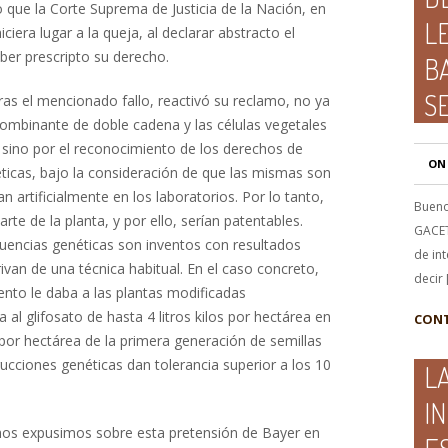
 que la Corte Suprema de Justicia de la Nación, en
L
ciera lugar a la queja, al declarar abstracto el
er prescripto su derecho.
B
S
tras el mencionado fallo, reactivó su reclamo, no ya
ombinante de doble cadena y las células vegetales
 sino por el reconocimiento de los derechos de
ON
ticas, bajo la consideración de que las mismas son
n artificialmente en los laboratorios. Por lo tanto,
Bueno
te de la planta, y por ello, serían patentables.
GACET
encias genéticas son inventos con resultados
de in
van de una técnica habitual. En el caso concreto,
decir 
nto le daba a las plantas modificadas
al glifosato de hasta 4 litros kilos por hectárea en
CONT
os por hectárea de la primera generación de semillas
rucciones genéticas dan tolerancia superior a los 10
L
I
os expusimos sobre esta pretensión de Bayer en