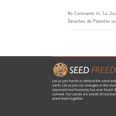
No Comments to "La Just
Derechos de Patentes sob
Let us
join
hands to defend the seed and
earth. Let us join our energies in the mos
important test humanity has ever faced: t
survival. Our seeds are seeds of resistan
plant them together.