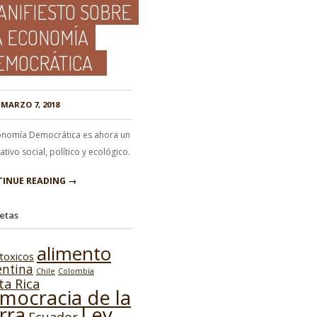
ANIFIESTO SOBRE
A ECONOMÍA
EMOCRÁTICA
MARZO 7, 2018
onomía Democrática es ahora un
tivo social, político y ecológico.
INUE READING →
etas
alimento
toxicos
entina
Chile
Colombia
ta Rica
mocracia de la
Ley
erra