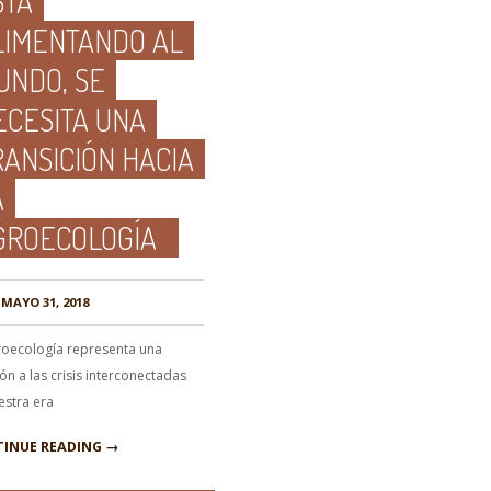
STÁ
LIMENTANDO AL
UNDO, SE
ECESITA UNA
RANSICIÓN HACIA
A
GROECOLOGÍA
MAYO 31, 2018
roecología representa una
ón a las crisis interconectadas
estra era
INUE READING →