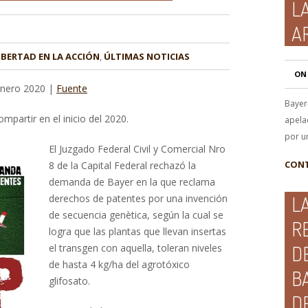
L
A
IBERTAD EN LA ACCIÓN
,
ÚLTIMAS NOTICIAS
ON
enero 2020 |
Fuente
Bayer
mpartir en el inicio del 2020.
apela
por u
El Juzgado Federal Civil y Comercial Nro
8 de la Capital Federal rechazó la
CONT
demanda de Bayer en la que reclama
derechos de patentes por una invención
LA
de secuencia genètica, según la cual se
R
logra que las plantas que llevan insertas
el transgen con aquella, toleran niveles
D
de hasta 4 kg/ha del agrotóxico
B
glifosato.
D