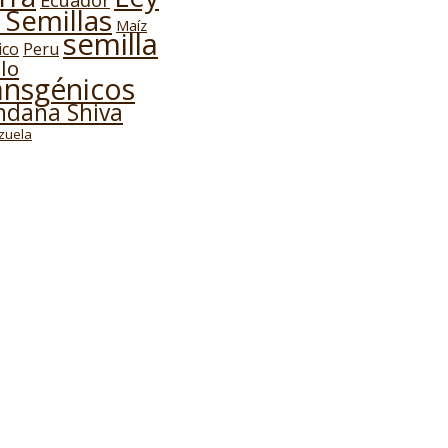
Ecuador
 Semillas
Maíz
semilla
ico
Peru
lo
ansgénicos
ndana Shiva
zuela