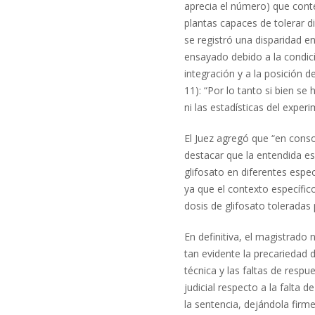
aprecia el número) que cont
plantas capaces de tolerar d
se registró una disparidad e
ensayado debido a la condici
integración y a la posición d
11): “Por lo tanto si bien s
ni las estadísticas del exper
El Juez agregó que “en conso
destacar que la entendida es
glifosato en diferentes espe
ya que el contexto específico
dosis de glifosato toleradas 
En definitiva, el magistrado 
tan evidente la precariedad d
técnica y las faltas de respu
judicial respecto a la falta 
la sentencia, dejándola firme