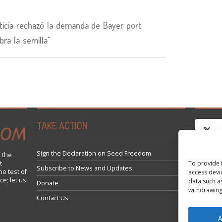
icia rechazó la demanda de Bayer port
ra la semilla"
TAKE ACTION
Sign the Declaration on Seed Freedom
 the
t
To provide 
Haz 
Subscribe to News and Updates
he test of
access devi
ce; let us
data such a
Donate
withdrawing
Contact Us
A