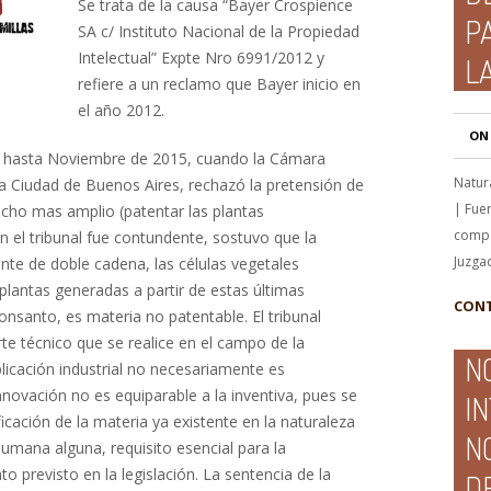
Se trata de la causa
“Bayer Crospience
P
SA c/ Instituto Nacional de la Propiedad
Intelectual” Expte Nro 6991/2012 y
L
refiere a un reclamo que Bayer inicio en
el año 2012.
ON
y hasta Noviembre de 2015, cuando la Cámara
Natur
 la Ciudad de Buenos Aires, rechazó la pretensión de
| Fue
ho mas amplio (patentar las plantas
compar
ón el tribunal fue contundente, sostuvo que la
Juzga
e de doble cadena, las células vegetales
 plantas generadas a partir de estas últimas
CONT
Monsanto, es materia no patentable. El tribunal
te técnico que se realice en el campo de la
N
licación industrial no necesariamente es
nnovación no es equiparable a la inventiva, pues se
I
cación de la materia ya existente en la naturaleza
N
umana alguna, requisito esencial para la
o previsto en la legislación. La sentencia de la
D