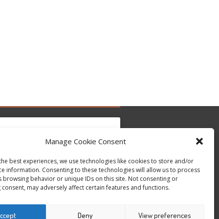
Manage Cookie Consent
the best experiences, we use technologies like cookies to store and/or
clic para aceptar cookies de marketing y
Tweets by @occupytheseed
ce information. Consenting to these technologies will allow us to process
permitir este contenido
s browsing behavior or unique IDs on this site. Not consenting or
 consent, may adversely affect certain features and functions.
ccept
Deny
View preferences