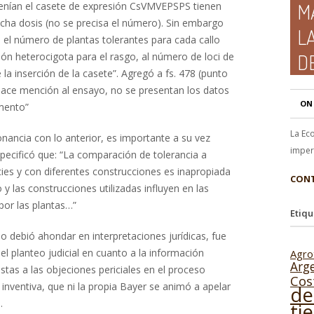
enían el casete de expresión CsVMV­EPSPS tienen
M
icha dosis (no se precisa el número). Sin embargo
L
n el número de plantas tolerantes para cada callo
ón heterocigota para el rasgo, al número de loci de
D
e la inserción de la casete”. Agregó a fs. 478 (punto
e hace mención al ensayo, no se presentan los datos
ON
imento”
La Ec
nancia con lo anterior, es importante a su vez
impera
pecificó que: “La comparación de tolerancia a
cies y con diferentes construcciones es inapropiada
CONT
 y las construcciones utilizadas influyen en las
por las plantas…”
Etiqu
no debió ahondar en interpretaciones jurídicas, fue
el planteo judicial en cuanto a la información
Agro
Arg
estas a las objeciones periciales en el proceso
Cos
de inventiva, que ni la propia Bayer se animó a apelar
de
.
ti