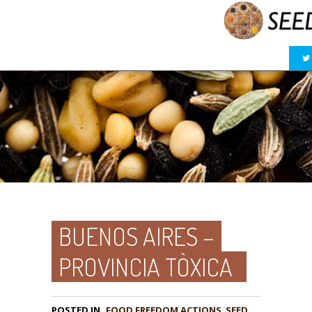
BUENOS AIRES –
PROVINCIA TÒXICA
POSTED IN
FOOD FREEDOM ACTIONS
,
SEED