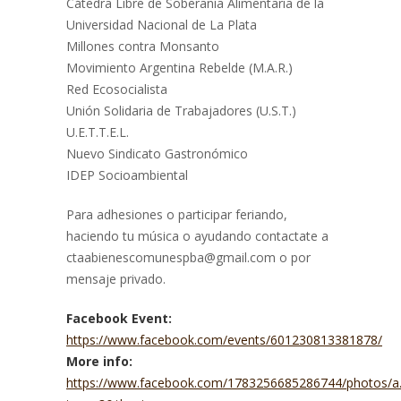
Cátedra Libre de Soberanía Alimentaria de la
Universidad Nacional de La Plata
Millones contra Monsanto
Movimiento Argentina Rebelde (M.A.R.)
Red Ecosocialista
Unión Solidaria de Trabajadores (U.S.T.)
U.E.T.T.E.L.
Nuevo Sindicato Gastronómico
IDEP Socioambiental
Para adhesiones o participar feriando,
haciendo tu música o ayudando contactate a
ctaabienescomunespba@gmail.com o por
mensaje privado.
Facebook Event:
https://www.facebook.com/events/601230813381878/
More info:
https://www.facebook.com/1783256685286744/photos/