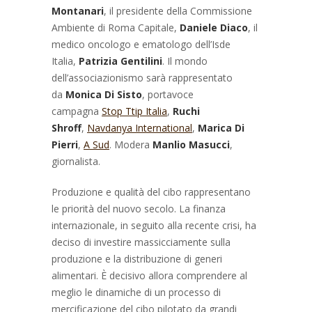
Montanari
, il presidente della Commissione
Ambiente di Roma Capitale,
Daniele Diaco
, il
medico oncologo e ematologo dell’Isde
Italia,
Patrizia Gentilini
. Il mondo
dell’associazionismo sarà rappresentato
da
Monica Di Sisto
, portavoce
campagna
Stop Ttip Italia
,
Ruchi
Shroff
,
Navdanya International
,
Marica Di
Pierri
,
A Sud
. Modera
Manlio Masucci
,
giornalista.
Produzione e qualità del cibo rappresentano
le priorità del nuovo secolo. La finanza
internazionale, in seguito alla recente crisi, ha
deciso di investire massicciamente sulla
produzione e la distribuzione di generi
alimentari. È decisivo allora comprendere al
meglio le dinamiche di un processo di
mercificazione del cibo pilotato da grandi