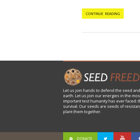
CONTINUE READING
Let us
join
hands to defend the seed and
earth. Let us join our energies in the mos
important test humanity has ever faced: t
survival. Our seeds are seeds of resistan
plant them together.
DONATE