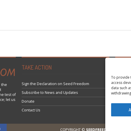
TAKE ACTION
Tweets 
To provide 
access devi
Sign the Declaration on Seed Freedom
 the
data such a
t
Subscribe to News and Updates
withdrawing
he test of
ce; let us
Donate
A
Contact Us
COPYRIGHT ©
SEEDFREEDOM 2014-202