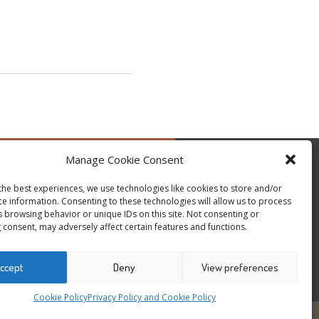
Manage Cookie Consent
by @occupytheseed
the best experiences, we use technologies like cookies to store and/or
ce information. Consenting to these technologies will allow us to process
s browsing behavior or unique IDs on this site. Not consenting or
 consent, may adversely affect certain features and functions.
ccept
Deny
View preferences
Cookie Policy
Privacy Policy and Cookie Policy
6
ALL RIGHTS RESERVED - WEBSITE BY ESC