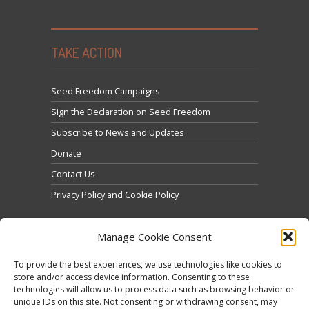
TAKE ACTION
Seed Freedom Campaigns
Sign the Declaration on Seed Freedom
Subscribe to News and Updates
Donate
Contact Us
Privacy Policy and Cookie Policy
Manage Cookie Consent
To provide the best experiences, we use technologies like cookies to
store and/or access device information. Consenting to these
technologies will allow us to process data such as browsing behavior or
Click to accept marketing cookies and enable this
unique IDs on this site. Not consenting or withdrawing consent, may
Tweets by @occupytheseed