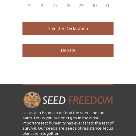
25
26
27
28
29
30
31
Sign the Declaration
Donate
Let us
join
hands to defend the seed and the
earth. Let us join our energies in the most
important test humanity has ever faced: the test of
survival. Our seeds are seeds of resistance; let us
plant them together.