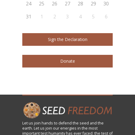
24
25
26
27
28
29
30
31
1
2
3
4
5
6
Sign the Declaration
Donate
Let us
join
hands to defend the seed and the
earth. Let us join our energies in the most
important test humanity has ever faced: the test of