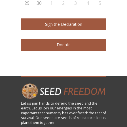
29
30
1
2
3
4
5
Sign the Declaration
Donate
Let us
join
hands to defend the seed and the
earth. Let us join our energies in the most
important test humanity has ever faced: the test of
survival. Our seeds are seeds of resistance; let us
plant them together.