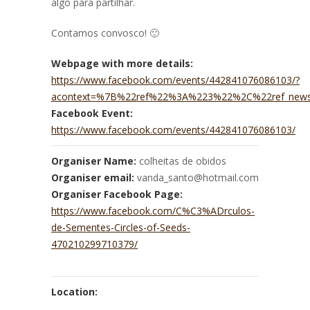
algo para partilhar.
Contamos convosco! 🙂
Webpage with more details:
https://www.facebook.com/events/442841076086103/?
acontext=%7B%22ref%22%3A%223%22%2C%22ref_newsf
Facebook Event:
https://www.facebook.com/events/442841076086103/
Organiser Name:
colheitas de obidos
Organiser email:
vanda_santo@hotmail.com
Organiser Facebook Page:
https://www.facebook.com/C%C3%ADrculos-
de-Sementes-Circles-of-Seeds-
470210299710379/
Location: